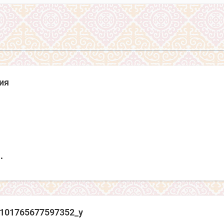
ия
1101765677597352_y