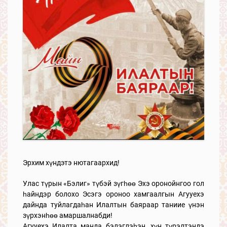
Эрхим хүндэтэ нютагаархид!
Улас түрын «Бэлиг» түбэй зүгһөө Эхэ оронойнгоо гол
һайндэр болохо Эсэгэ ороноо хамгаалгын Агууехэ
дайнда туйлагдаһан Илалтын баяраар таниие үнэн
зүрхэнһөө амаршалнабди!
Агууехэ Илалта манда бэлэглэһэн, хүн түрэлтэндэ