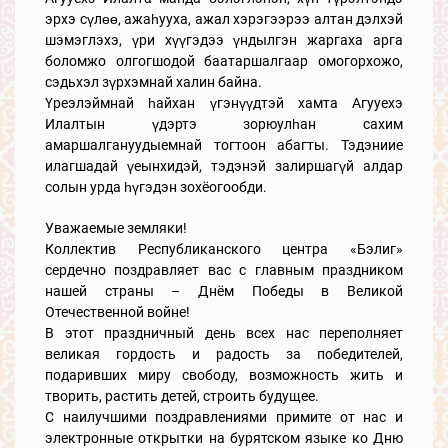
эрхэ сүлөө, ажаһууха, ажал хэрэгээрээ алтан дэлхэй
шэмэглэхэ, үри хүүгэдээ үндылгэн жаргаха арга
боломжо олгогшодой баатаршалгаар омогорхожо,
сэдьхэл зүрхэмнай халин байна.
Үреэлэймнай һайхан үгэнүүдтэй хамта Агууехэ
Илалтын үдэртэ зорюулһан сахим
амаршалгануудыемнай тогтоон абагты. Тэдэниие
илагшадай үеынхидэй, тэдэнэй залиршагүй алдар
солын урда һүгэдэн зохёогообди.
Уважаемые земляки!
Коллектив Республиканского центра «Бэлиг»
сердечно поздравляет вас с главным праздником
нашей страны – Днём Победы в Великой
Отечественной войне!
В этот праздничный день всех нас переполняет
великая гордость и радость за победителей,
подаривших миру свободу, возможность жить и
творить, растить детей, строить будущее.
С наилучшими поздравлениями примите от нас и
электронные открытки на бурятском языке ко Дню