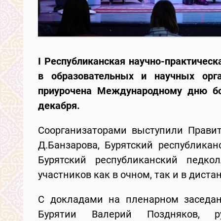
I Республиканская научно-практичес
в образовательных и научных орг
приурочена Международному дню бо
декабря.
Соорганизаторами выступили Правит
Д.Банзарова, Бурятский республикан
Бурятский республиканский педко
участников как в очном, так и в дист
С докладами на пленарном заседан
Бурятии Валерий Поздняков, ру