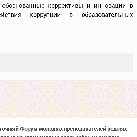
о обоснованные коррективы и инновации в
ействия коррупции в образовательных
точный Форум молодых преподавателей родных
одных литератур начал свою работу в столице