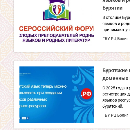
Бурятии
В столице Бу
языков и родн
принимают уча
ГБУ РЦ Бэлиг
Бурятские 
доменных 
С 2025 года в
регистрация 
языков респуб
бурятский.
ГБУ РЦ Бэлиг