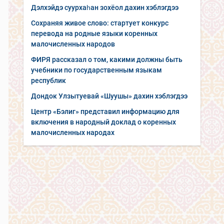
Дэлхэйдэ суурхаһан зохёол дахин хэблэгдээ
Сохраняя живое слово: стартует конкурс
перевода на родные языки коренных
малочисленных народов
ФИРЯ рассказал о том, какими должны быть
учебники по государственным языкам
республик
Дондок Улзытуевай «Шуушы» дахин хэблэгдээ
Центр «Бэлиг» представил информацию для
включения в народный доклад о коренных
малочисленных народах