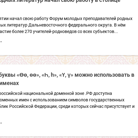
рятии начал свою работу Форум молодых преподавателей родных
ых литератур Дальневосточного федерального округа. В нём
стие более 270 учителей-родноведов со всех субъектов...
буквы «Өө, өө», «Һ, h», «Ү, ү» можно использовать в
именах
 российской национальной доменной зоне .РФ доступна
доменных имен с использованием символов государственных
лик Российской Федерации, среди которых сейчас присутствует и