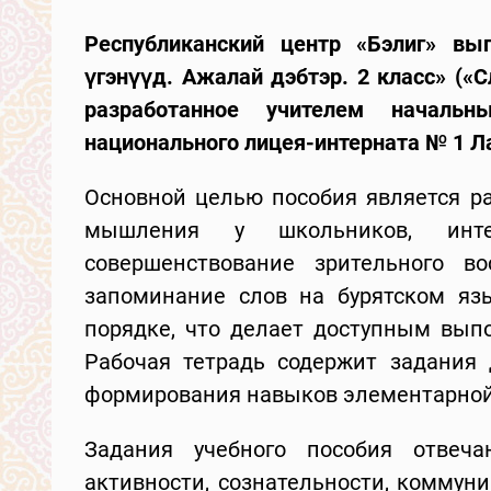
Республиканский центр «Бэлиг» вы
үгэнүүд. Ажалай дэбтэр. 2 класс» («С
разработанное учителем начальны
национального лицея-интерната № 1 Л
Основной целью пособия является ра
мышления у школьников, инте
совершенствование зрительного в
запоминание слов на бурятском яз
порядке, что делает доступным вып
Рабочая тетрадь содержит задания
формирования навыков элементарной 
Задания учебного пособия отвеча
активности, сознательности, коммун