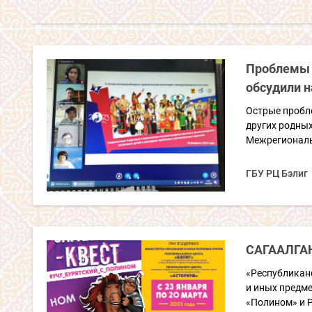
Проблемы 
обсудили 
Острые пробл
других родных
Межрегиональ
ГБУ РЦ Бэлиг
САГААЛГА
«Республикан
и иных предм
«Полином» и 