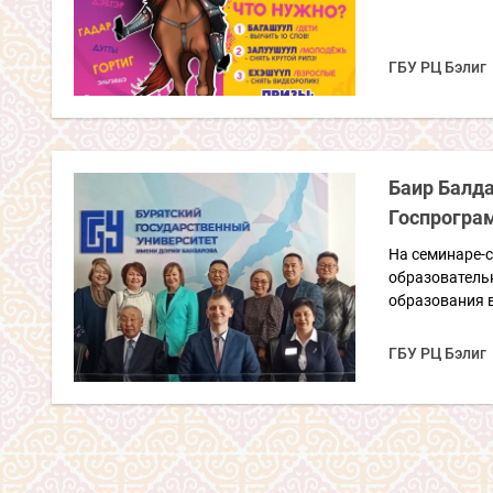
ГБУ РЦ Бэлиг
Баир Балда
Госпрогра
На семинаре-
образователь
образования в
ГБУ РЦ Бэлиг