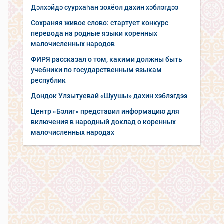
Дэлхэйдэ суурхаһан зохёол дахин хэблэгдээ
Сохраняя живое слово: стартует конкурс
перевода на родные языки коренных
малочисленных народов
ФИРЯ рассказал о том, какими должны быть
учебники по государственным языкам
республик
Дондок Улзытуевай «Шуушы» дахин хэблэгдээ
Центр «Бэлиг» представил информацию для
включения в народный доклад о коренных
малочисленных народах