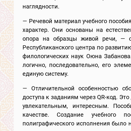
наглядности.
— Речевой материал учебного пособ
характер. Они основаны на естеств
опора на образцы живой речи, — о
Республиканского центра по развитию
филологических наук Оюна Забанова
логично, последовательно, его эле
единую систему.
— Отличительной особенностью сбо
доступа к заданиям через QR-код. Эт
увлекательным, интересным. Посо
качестве. Создание учебного п
полиграфического исполнения было н