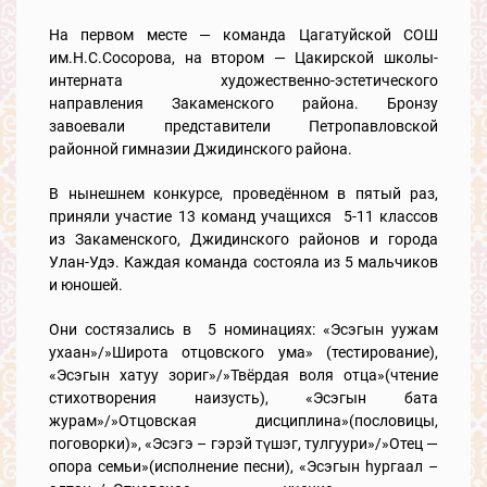
На первом месте — команда Цагатуйской СОШ
им.Н.С.Сосорова, на втором — Цакирской школы-
интерната художественно-эстетического
направления Закаменского района. Бронзу
завоевали представители Петропавловской
районной гимназии Джидинского района.
В нынешнем конкурсе, проведённом в пятый раз,
приняли участие 13 команд учащихся 5-11 классов
из Закаменского, Джидинского районов и города
Улан-Удэ. Каждая команда состояла из 5 мальчиков
и юношей.
Они состязались в 5 номинациях: «Эсэгын уужам
ухаан»/»Широта отцовского ума» (тестирование),
«Эсэгын хатуу зориг»/»Твёрдая воля отца»(чтение
стихотворения наизусть), «Эсэгын бата
журам»/»Отцовская дисциплина»(пословицы,
поговорки)», «Эсэгэ – гэрэй түшэг, тулгуури»/»Отец —
опора семьи»(исполнение песни), «Эсэгын hургаал –