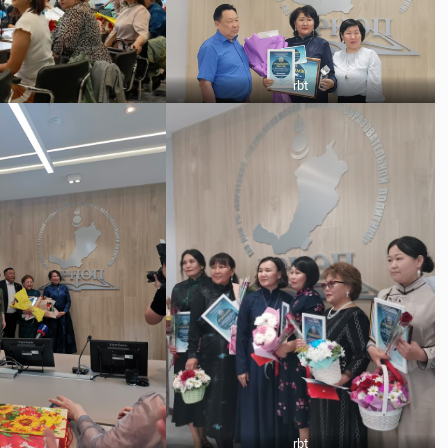
rbt
rbt