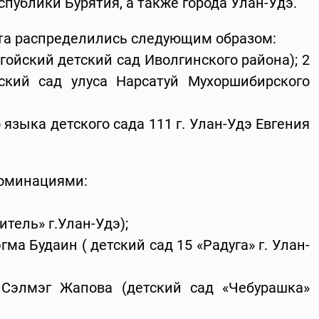
спублики Бурятия, а также города Улан-Удэ.
та распределились следующим образом:
гойский детский сад Иволгинского района); 2
кий сад улуса Нарсатуй Мухоршибирского
 языка детского сада 111 г. Улан-Удэ Евгения
номинациями:
итель» г.Улан-Удэ);
ма Будаин ( детский сад 15 «Радуга» г. Улан-
Сэлмэг Жапова (детский сад «Чебурашка»