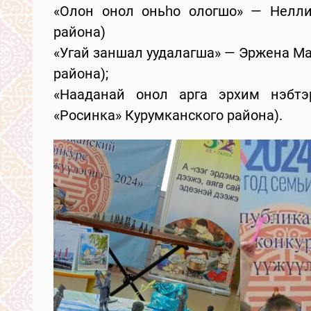
«Олон онол оньһо ологшо» — Нелли
района)
«Угай заншал уудалагша» — Эржена Ма
района);
«Нааданай онол арга эрхим нэбтэ
«Росинка» Курумканского района).