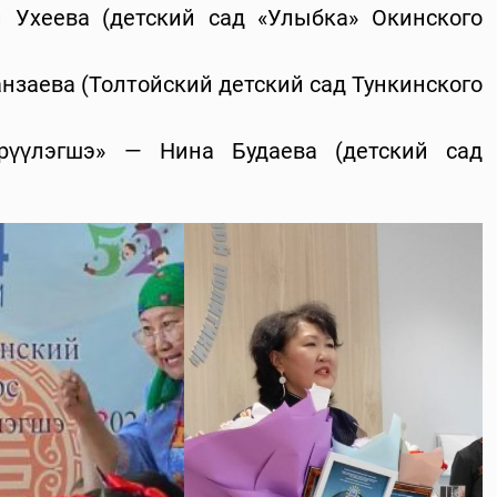
 Ухеева (детский сад «Улыбка» Окинского
нзаева (Толтойский детский сад Тункинского
рүүлэгшэ» — Нина Будаева (детский сад