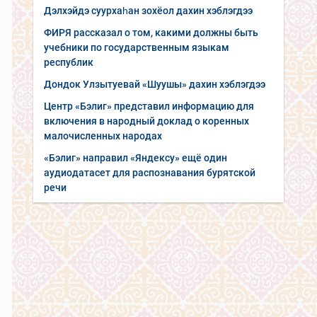
Дэлхэйдэ суурхаһан зохёол дахин хэблэгдээ
ФИРЯ рассказал о том, какими должны быть
учебники по государственным языкам
республик
Дондок Улзытуевай «Шуушы» дахин хэблэгдээ
Центр «Бэлиг» представил информацию для
включения в народный доклад о коренных
малочисленных народах
«Бэлиг» направил «Яндексу» ещё один
аудиодатасет для распознавания бурятской
речи