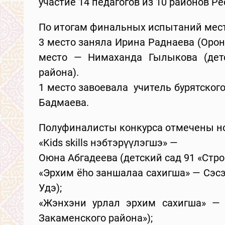
участие 14 педагогов из 10 районов Ре
По итогам финальных испытаний мес
3 место заняла Ирина Раднаева (Орон
место — Нимаханда Гылыкова (детс
района).
1 место завоевала учитель бурятского
Бадмаева.
Полуфиналисты конкурса отмечены 
«Kids skills нэбтэрүүлэгшэ» —
Оюна Абгадеева (детский сад 91 «Стро
«Эрхим ёһо заншалаа сахигша» — Сэсэг
Удэ);
«Жэнхэни урлал эрхим сахигша» — 
Закаменского района»);