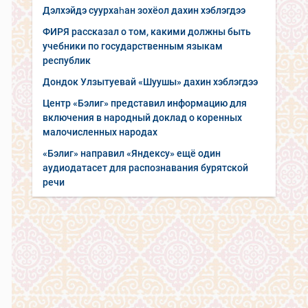
Дэлхэйдэ суурхаһан зохёол дахин хэблэгдээ
ФИРЯ рассказал о том, какими должны быть
учебники по государственным языкам
республик
Дондок Улзытуевай «Шуушы» дахин хэблэгдээ
Центр «Бэлиг» представил информацию для
включения в народный доклад о коренных
малочисленных народах
«Бэлиг» направил «Яндексу» ещё один
аудиодатасет для распознавания бурятской
речи