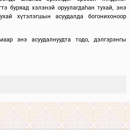
тэ буряад хэлэнэй оруулагдаһан тухай, энэ
ухай хүтэлэгшын асуудалда богонихоноор
аар энэ асуудалнуудта тодо, дэлгэрэнгы