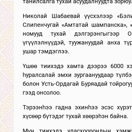
танилсалга тухай асуудалнуудта зорюу
Николай Шабаевай үүсхэлээр «Бэли
Слипенчугай «Амтатай шампанска», «
номууд тухай дэлгэрэнгыгээр 
үгүүлэлнүүдэй, туужануудай анха т
ушар тэмдэглээ.
Үшөө тиихэдэ хамта дээрээ 6000 хэ
һуралсалай эмхи зургаануудаар түлбэ
болон Усть-Ордагай Буряадай тойрогуу
гээд онсолоо.
Тэрээнһээ гадна эхинһээ эсэс хүрэ
хүсөөр бүтэдэг тухай хөөрэhэн байна.
Мүн тиихэдэ уласхоорондын хэмж