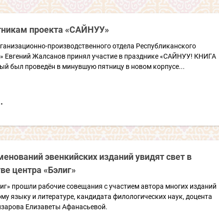
стникам проекта «САЙНУУ»
ганизационно-производственного отдела Республиканского
г» Евгений Жалсанов принял участие в празднике «САЙНУУ! КНИГА
ый был проведён в минувшую пятницу в новом корпусе...
енований эвенкийских изданий увидят свет в
ве центра «Бэлиг»
иг» прошли рабочие совещания с участием автора многих изданий
му языку и литературе, кандидата филологических наук, доцента
анзарова Елизаветы Афанасьевой.