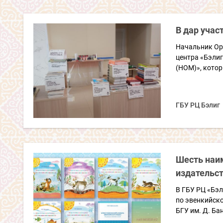
В дар уча
Начальник Ор
центра «Бэли
(НОМ)», котор
ГБУ РЦ Бэлиг
Шесть наим
издательст
В ГБУ РЦ «Бэл
по эвенкийско
БГУ им. Д. Б