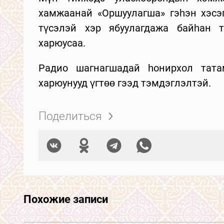
хамжаанай «Оршуулагша» гэһэн хэсэг
түсэлэй хэр ябуулагдажа байһан т
харюусаа.
Радио шагнагшадай һонирхол татам
харюунууд үгтөө гээд тэмдэглэлтэй.
Поделиться
Похожие записи