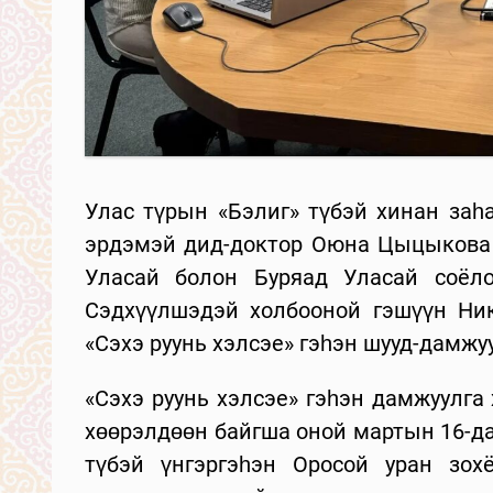
Улас түрын «Бэлиг» түбэй хинан заһ
эрдэмэй дид-доктор Оюна Цыцыкова 
Уласай болон Буряад Уласай соёло
Сэдхүүлшэдэй холбооной гэшүүн Ни
«Cэхэ руунь хэлсэе» гэһэн шууд-дамжу
«Сэхэ руунь хэлсэе» гэһэн дамжуулг
хөөрэлдөөн байгша оной мартын 16-д
түбэй үнгэргэһэн Оросой уран зох