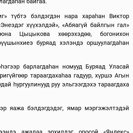
лагдаһан байгаа.
г» түбтэ бэлдэгдэн нара хараһан Виктор
Энеэдэг хүүхэлдэй», «Абяагүй байлгын гал»
Оюна Цыцыкова хөөрэхэдөө, богонихон
үрүүшынхиеэ буряад хэлэндэ оршуулагдаһан
һэгээр барлагдаһан номууд Буряад Уласай
ригүйгөөр тараагдахаһаа гадуур, хүршэ Агын
дай һургуулинууд руу эльгээгдэхэ тараагдаха
тэр яажа бэлдэгдэдэг, ямар мэргэжэлтэдэй
ээндэ ажалаа эрхилдэг оросой «Яндекс»