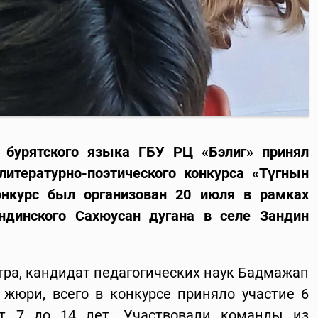
 бурятского языка
ГБУ Р
Ц «Бэлиг» принял
литературно-поэтического конкурса «Түгнын
Конкурс был организован 20 июля в рамках
ндинского Сахюусан дугана в селе Зандин
тра, кандидат педагогических наук Бадмажап
 жюри, всего в конкурсе приняло участие 6
от 7 до 14 лет. Участвовали команды из