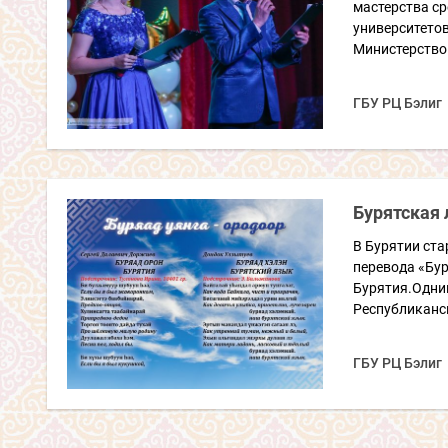
мастерства ср
университетов
Министерством
ГБУ РЦ Бэлиг
Бурятская 
В Бурятии ст
перевода «Бур
Бурятия.Одним
Республиканск
ГБУ РЦ Бэлиг