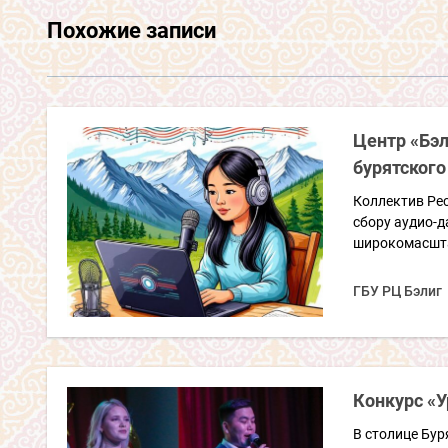
Похожие записи
Центр «Бэ
бурятского
Коллектив Рес
сбору аудио-д
широкомасшта
ГБУ РЦ Бэлиг
Конкурс «У
В столице Бу