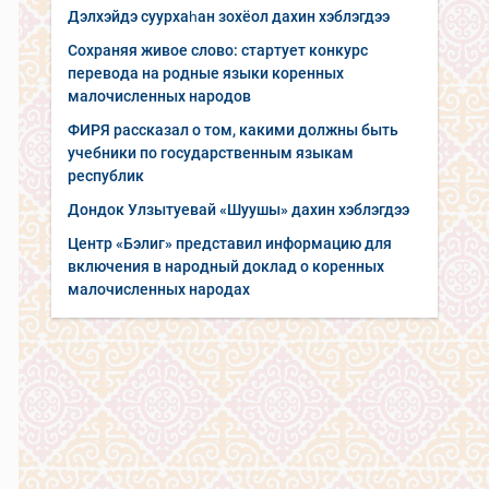
Дэлхэйдэ суурхаһан зохёол дахин хэблэгдээ
Сохраняя живое слово: стартует конкурс
перевода на родные языки коренных
малочисленных народов
ФИРЯ рассказал о том, какими должны быть
учебники по государственным языкам
республик
Дондок Улзытуевай «Шуушы» дахин хэблэгдээ
Центр «Бэлиг» представил информацию для
включения в народный доклад о коренных
малочисленных народах