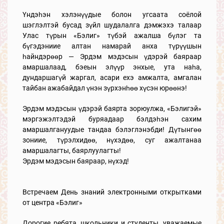
Үндэһэн хэлэнүүдые болон угсаата соёлой
шэглэлтэй бусад зүйл шудалалга дэмжэхэ талаар
Улас түрын «Бэлиг» түбэй ажалша бүлэг та
бүгэдэниие алтан намарай анха түрүүшын
һайндэрөөр — Эрдэм мэдэсын үдэрэй баяраар
амаршалаад, бэеын элүүр энхые, ута наһа,
дундаршагүй жаргал, асари ехэ амжалта, амгалан
тайбан ажабайдал үнэн зүрхэнһөө хүсэн юрөөнэ!
Эрдэм мэдэсын үдэрэй баярта зорюулжа, «Бэлигэй»
мэргэжэлтэдэй буряадаар бэлдэһэн сахим
амаршалгануудые тандаа бэлэглэнэбди! Дүтынгөө
зониие, түрэлхидөө, нүхэдөө, суг ажалтанаа
амаршалагты, баярлуулагты!
Эрдэм мэдэсын баяраар, нүхэд!
Встречаем День знаний электронными открытками
от центра «Бэлиг»
Дорогие ребята, школьники и студенты, уважаемые