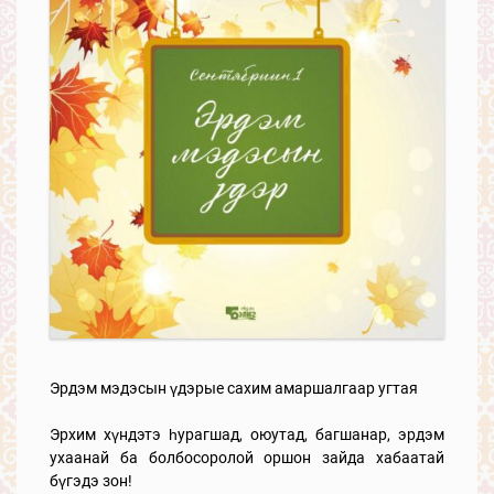
Эрдэм мэдэсын үдэрые сахим амаршалгаар угтая
Эрхим хүндэтэ һурагшад, оюутад, багшанар, эрдэм
ухаанай ба болбосоролой оршон зайда хабаатай
бүгэдэ зон!