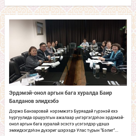
Эрдэмэй-онол аргын бага хуралда Баир
Балданов элидхэбэ
Доржо Банзаровай нэрэмжэтэ Буряадай гүрэнэй ехэ
һургуулида оршуулгын ажалаар үнгэргэгдэһэн эрдэмэй-
онол аргын бага хуралай эсэстэ үсэгэлдэр үдэшэ
эмхидхэгдэһэн дүхэриг шэрээдэ Улас түрын "Бэлиг"...