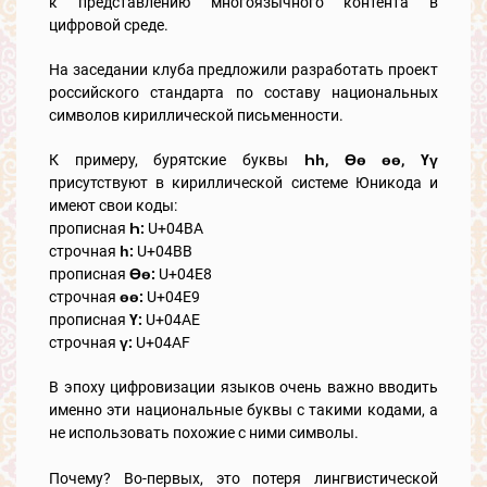
к представлению многоязычного контента в
цифровой среде.
На заседании клуба предложили разработать проект
российского стандарта по составу национальных
символов кириллической письменности.
К примеру, бурятские буквы
Һһ, Өө өө, Үү
присутствуют в кириллической системе Юникода и
имеют свои коды:
прописная
Һ:
U+04BA
строчная
һ:
U+04BB
прописная
Өө:
U+04E8
строчная
өө:
U+04E9
прописная
Ү:
U+04AE
строчная
ү:
U+04AF
В эпоху цифровизации языков очень важно вводить
именно эти национальные буквы с такими кодами, а
не использовать похожие с ними символы.
Почему? Во-первых, это потеря лингвистической