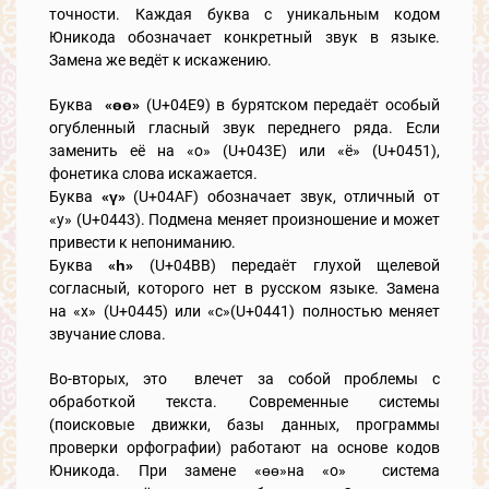
точности. Каждая буква с уникальным кодом
Юникода обозначает конкретный звук в языке.
Замена же ведёт к искажению.
Буква
«өө»
(U+04E9) в бурятском передаёт особый
огубленный гласный звук переднего ряда. Если
заменить её на «о» (U+043E) или «ё» (U+0451),
фонетика слова искажается.
Буква
«ү»
(U+04AF) обозначает звук, отличный от
«у» (U+0443). Подмена меняет произношение и может
привести к непониманию.
Буква
«һ»
(U+04BB) передаёт глухой щелевой
согласный, которого нет в русском языке. Замена
на «х» (U+0445) или «с»(U+0441) полностью меняет
звучание слова.
Во-вторых, это влечет за собой проблемы с
обработкой текста. Современные системы
(поисковые движки, базы данных, программы
проверки орфографии) работают на основе кодов
Юникода. При замене «өө»на «о» система