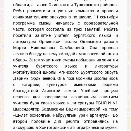
области, а также Окинского и Тункинского районов.
Ребят разместили в уютных комнатах и провели
ознакомительную экскурсию по школе. 11 сентября
программа смены началась с образовательной
части, которая состояла из трех занятий. Ребята
посетили занятие учителя бурятского языка и
литературы Орликской школы Окинского района
Марии Николаевны Самбяловой. Она провела
лекцию беседу на тему «Арадай аман зохеолой алтан
абдар». Затем участники смены побывали на занятии
учителя бурятского языка и литературы
Могойтуйской школы Агинского Бурятского округа
Даримы Эрдынеевой. Она познакомила школьников
с историей, культурой, именитыми людьми
благодатной Агинской земли. Учебный процесс
первого дня завершился лекционным занятием
учителя бурятского языка и литературы РБНЛ-И N1
Цырендолгор Бадмаевны Бадмацыреновой на тему
«Шүлэг зохёолгын, найруулгын уран арганууд». Во
второй половине дня ребята отправились на
экскурсию в Хойтогольский этнографический музей.