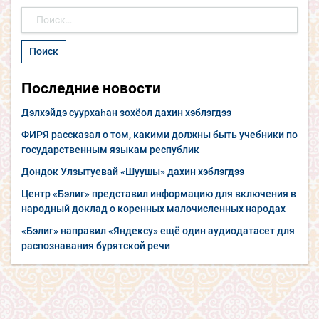
Найти:
Последние новости
Дэлхэйдэ суурхаһан зохёол дахин хэблэгдээ
ФИРЯ рассказал о том, какими должны быть учебники по
государственным языкам республик
Дондок Улзытуевай «Шуушы» дахин хэблэгдээ
Центр «Бэлиг» представил информацию для включения в
народный доклад о коренных малочисленных народах
«Бэлиг» направил «Яндексу» ещё один аудиодатасет для
распознавания бурятской речи