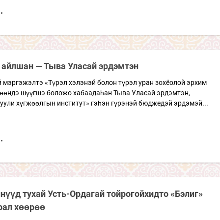
 айлшан — Тыва Уласай эрдэмтэн
 мэргэжэлтэ «Түрэл хэлэнэй болон түрэл уран зохёолой эрхим
өөндэ шүүгшэ боложо хабаадаһан Тыва Уласай эрдэмтэн,
уули хүгжөөлгын институт» гэһэн гүрэнэй бюджедэй эрдэмэй...
нүүд тухай Усть-Ордагай тойрогойхидто «Бэлиг»
рал хөөрөө