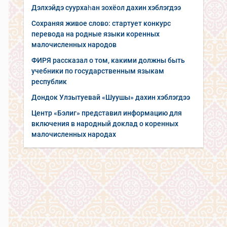
Дэлхэйдэ суурхаһан зохёол дахин хэблэгдээ
Сохраняя живое слово: стартует конкурс
перевода на родные языки коренных
малочисленных народов
ФИРЯ рассказал о том, какими должны быть
учебники по государственным языкам
республик
Дондок Улзытуевай «Шуушы» дахин хэблэгдээ
Центр «Бэлиг» представил информацию для
включения в народный доклад о коренных
малочисленных народах