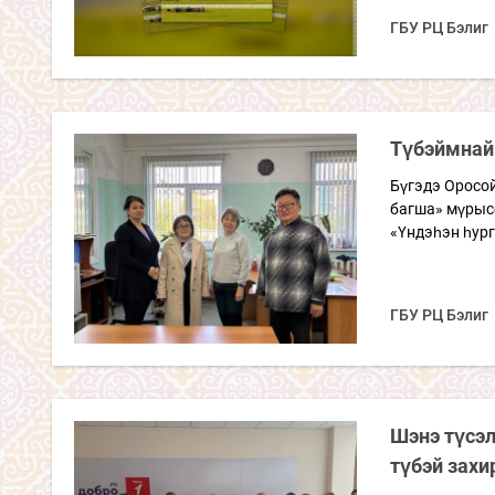
ГБУ РЦ Бэлиг
Түбэймнай
Бүгэдэ Оросой
багша» мүрыс
«Үндэһэн һург
ГБУ РЦ Бэлиг
Шэнэ түсэл
түбэй захи