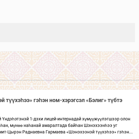
й түүхэһээ» гэһэн ном-хэрэгсэл «Бэлиг» түбтэ
й Үндэһэтэнэй 1-дэхи лицей-интернадай хүмүүжүүлэгшээр олон
һан, мүнөө наһанай амаралтада байһан Шэнэхээнһээ уг
мит-Цырэн Раднаевна Гармаева «Шэнэхээнэй түүхэһээ» гэһэн...