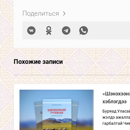
Поделиться
Похожие записи
«Шэнэхээнэ
хэблэгдээ
Буряад Уласа
жэлдэ ажалла
гарбалтай Чи