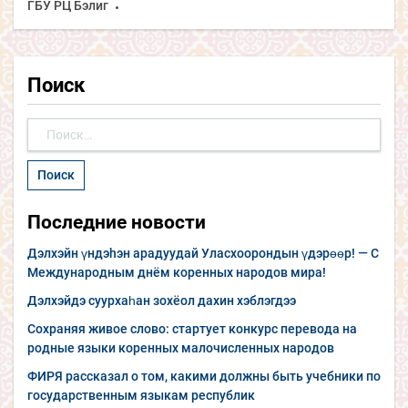
ГБУ РЦ Бэлиг
Поиск
Найти:
Последние новости
Дэлхэйн үндэhэн арадуудай Уласхоорондын үдэрөөр! — С
Международным днём коренных народов мира!
Дэлхэйдэ суурхаһан зохёол дахин хэблэгдээ
Сохраняя живое слово: стартует конкурс перевода на
родные языки коренных малочисленных народов
ФИРЯ рассказал о том, какими должны быть учебники по
государственным языкам республик