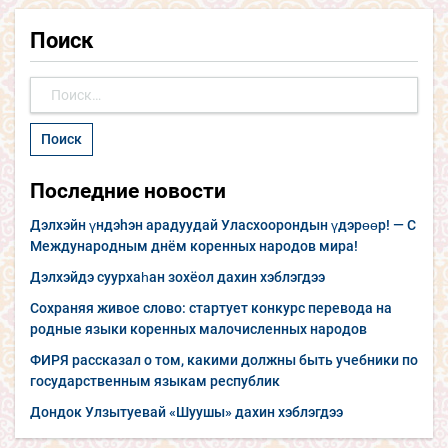
Поиск
Найти:
Последние новости
Дэлхэйн үндэhэн арадуудай Уласхоорондын үдэрөөр! — С
Международным днём коренных народов мира!
Дэлхэйдэ суурхаһан зохёол дахин хэблэгдээ
Сохраняя живое слово: стартует конкурс перевода на
родные языки коренных малочисленных народов
ФИРЯ рассказал о том, какими должны быть учебники по
государственным языкам республик
Дондок Улзытуевай «Шуушы» дахин хэблэгдээ