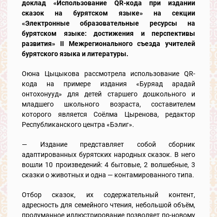
доклад «Использование
QR
-кода при издании
сказок на бурятском языке» на секции
«Электронные образовательные ресурсы на
бурятском языке: достижения и перспективы
развития»
II
Межрегионального съезда учителей
бурятского языка и литературы.
Оюна Цыцыкова рассмотрела использование QR-
кода на примере издания «Буряад арадай
онтохонууд» для детей старшего дошкольного и
младшего школьного возраста, составителем
которого является Соёлма Цыренова, редактор
Республиканского центра «Бэлиг».
— Издание представляет собой сборник
адаптированных бурятских народных сказок. В него
вошли 10 произведений: 4 бытовые, 2 волшебные, 3
сказки о животных и одна — контамированного типа.
Отбор сказок, их содержательный контент,
адресность для семейного чтения, небольшой объём,
продуманное иллюстрирование позволяет по-новому