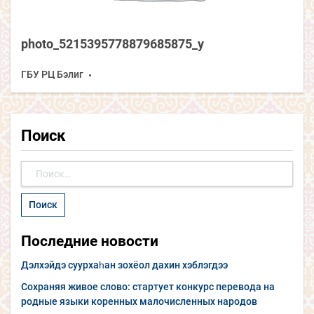
photo_5215395778879685875_y
ГБУ РЦ Бэлиг
Поиск
Найти:
Последние новости
Дэлхэйдэ суурхаһан зохёол дахин хэблэгдээ
Сохраняя живое слово: стартует конкурс перевода на
родные языки коренных малочисленных народов