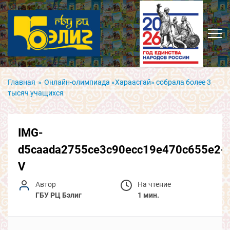
Главная
»
Онлайн-олимпиада «Хараасгай» собрала более 3
тысяч учащихся
IMG-
d5caada2755ce3c90ecc19e470c655e2-
V
Автор
На чтение
ГБУ РЦ Бэлиг
1 мин.