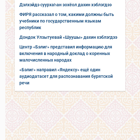
Дэлхэйдэ суурхаһан зохёол дахин хэблэгдээ
ФИРЯ рассказал о том, какими должны быть
учебники по государственным языкам
республик
Дондок Улзытуевай «Шуушы» дахин хэблэгдээ
Центр «Бэлиг» представил информацию для
включения в народный доклад о коренных
малочисленных народах
«Бэлиг» направил «Яндексу» ещё один
аудиодатасет для распознавания бурятской
речи