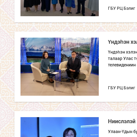
ГБУ РЦ Бэлиг
Үндэһэн хэ
Үндэһэн хэлэ
талаар Улас т
телевидениин 
ГБУ РЦ Бэлиг
Ниислэлэй
Улаан-Үдын б