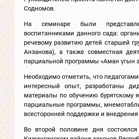
Содномов.
На семинаре были представле
воспитанниками данного сада: орган
речевому развитию детей старшей гр
Анзанова), а также совместная дея
парциальной программы «Аман үгын а
Необходимо отметить, что педагогами
интересный опыт, разработаны дид
материалы по обучению бурятскому я
парциальные программы, мнемотаблиц
всесторонней поддержки и внедрения 
Во второй половине дня состоялся
Кижингинском районе законов Респуб