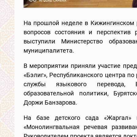
На прошлой неделе в Кижингинском 
вопросов состояния и перспектив р
выступили Министерство образов
муниципалитета.
В мероприятии приняли участие пред
«Бэлиг», Республиканского центра по
службы языкового перевода, Бу
образовательной политики, Бурятск
Доржи Банзарова.
На базе детского сада «Жаргал»
«Монолингвальная речевая развив
Руководителем проекта является докт