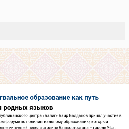
гвальное образование как путь
я родных языков
убликанского центра «Бэлиг» Баир Балданов принял участие в
м форуме по полилингвальному образованию, который
онце минувшей недели столице Башкортостана – городе Уфа.