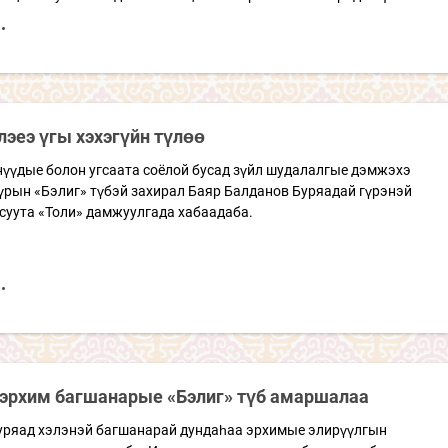
лэеэ үгы хэхэгүйн түлөө
нүүдые болон угсаата соёлой бусад зүйл шудалалгые дэмжэхэ
үрын «Бэлиг» түбэй захирал Баяр Балданов Буряадай гүрэнэй
суута «Толи» дамжуулгада хабаадаба.
 эрхим багшанарые «Бэлиг» түб амаршалаа
уряад хэлэнэй багшанарай дундаһаа эрхимые элирүүлгын