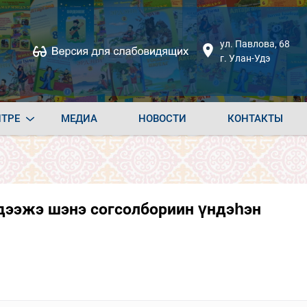
ул. Павлова, 68
г. Улан-Удэ
НТРЕ
МЕДИА
НОВОСТИ
КОНТАКТЫ
ээжэ шэнэ согсолбориин үндэһэн