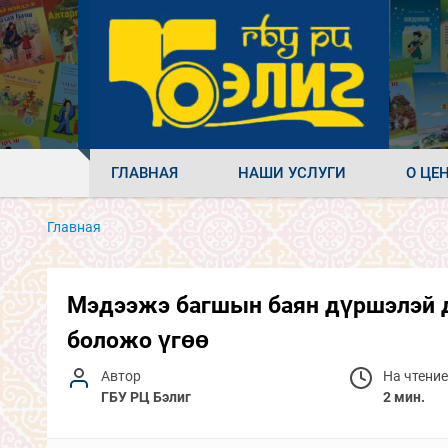
ГЛАВНАЯ
НАШИ УСЛУГИ
О ЦЕ
Главная
Мэдээжэ багшын баян дүршэлэй д
боложо үгөө
Автор
На чтение
ГБУ РЦ Бэлиг
2 мин.