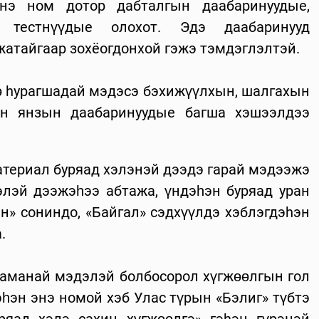
 энэ ном дотор дабталгын даабаринуудые,
, тестнүүдые олохот. Эдэ даабаринууд
атайгаар зохёогдонхой гэжэ тэмдэглэлтэй.
өө hурагшадай мэдэсэ бэхижүүлхын, шалгахын
он янзын даабаринуудые багша хэшээлдээ
атериал буряад хэлэнэй дээдэ гарай мэдээжэ
лэй дээжэһээ абтажа, үндэһэн буряад уран
эн» сониндо, «Байгал» сэдхүүлдэ хэблэгдэhэн
.
яаманай мэдэлэй болбосорол хүгжөөлгын гол
һэн энэ номой хэб Улас түрын «Бэлиг» түбтэ
ряад хэлэ сахин хүгжөөлгэ» гэhэн гүрэнэй