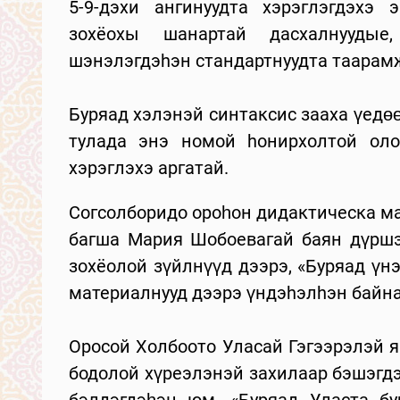
5-9-дэхи ангинуудта хэрэглэгдэхэ
зохёохы шанартай дасхалнуудые
шэнэлэгдэhэн стандартнуудта таарамж
Буряад хэлэнэй синтаксис зааха үед
тулада энэ номой hонирхолтой ол
хэрэглэхэ аргатай.
Согсолборидо ороһон дидактическа м
багша Мария Шобоевагай баян дүршэ
зохёолой зүйлнүүд дээрэ, «Буряад үн
материалнууд дээрэ үндэhэлhэн байна
Оросой Холбоото Уласай Гэгээрэлэй 
бодолой хүреэлэнэй захилаар бэшэгдэ
бэлдэгдэһэн юм. «Буряад Уласта бу