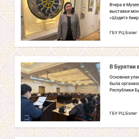
Вчера в Музее
выставки мон
«Шэдитэ биир»
ГБУ РЦ Бэлиг
В Бурятии 
Основная ула
была организ
Республики Бу
ГБУ РЦ Бэлиг