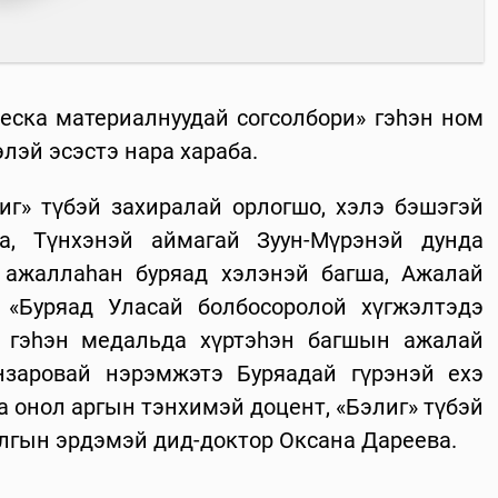
ческа материалнуудай согсолбори» гэhэн ном
элэй эсэстэ нара хараба.
г» түбэй захиралай орлогшо, хэлэ бэшэгэй
а, Түнхэнэй аймагай Зуун-Мүрэнэй дунда
 ажаллаhан буряад хэлэнэй багша, Ажалай
 «Буряад Уласай болбосоролой хүгжэлтэдэ
» гэhэн медальда хүртэһэн багшын ажалай
заровай нэрэмжэтэ Буряадай гүрэнэй ехэ
а онол аргын тэнхимэй доцент, «Бэлиг» түбэй
лгын эрдэмэй дид-доктор Оксана Дареева.