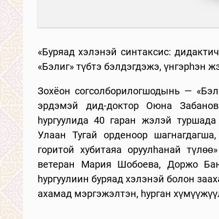
«Буряад хэлэнэй синтаксис: дидакти
«Бэлиг» түбтэ бэлдэгдэжэ, үнгэрһэн ж
Зохёон согсолборилогшодынь — «Бэли
эрдэмэй дид-доктор Оюна Забанов
hургуулида 40 гаран жэлэй туршада
Улаан Тугай орденоор шагнагдагша,
горитой хубитаяа оруулhанай түлөө
ветеран Мария Шобоева, Доржо Бан
hургуулиин буряад хэлэнэй болон заах
ахамад мэргэжэлтэн, hурган хүмүүжүү