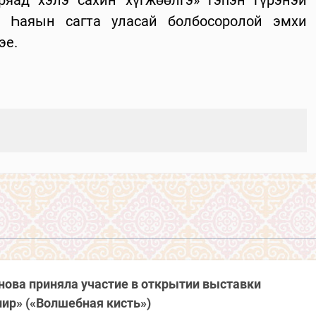
. Һаяын сагта уласай болбосоролой эмхи
эе.
ова приняла участие в открытии выставки
ир» («Волшебная кисть»)