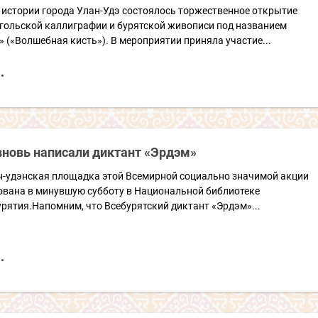
 истории города Улан-Удэ состоялось торжественное открытие
гольской каллиграфии и бурятской живописи под названием
 («Волшебная кисть»). В мероприятии приняла участие...
вновь написали диктант «Эрдэм»
н-удэнская площадка этой Всемирной социально значимой акции
ована в минувшую субботу в Национальной библиотеке
рятия.Напомним, что Всебурятский диктант «Эрдэм»...