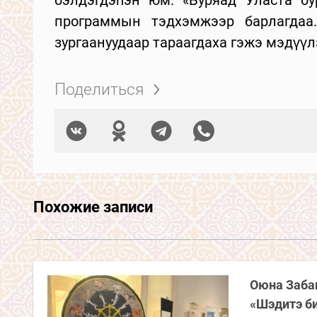
программын тэдхэмжээр барлагдаа
зургаануудаар тараагдаха гэжэ мэдүүл
Поделиться
Похожие записи
Оюна Забан
«Шэдитэ би