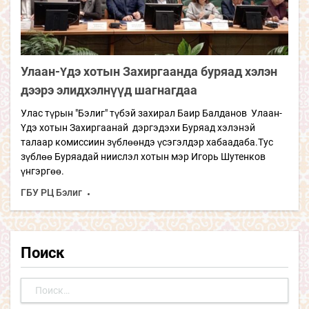
Улаан-Үдэ хотын Захиргаанда буряад хэлэн
дээрэ элидхэлнүүд шагнагдаа
Улас түрын "Бэлиг" түбэй захирал Баир Балданов Улаан-
Үдэ хотын Захиргаанай дэргэдэхи Буряад хэлэнэй
талаар комиссиин зүблөөндэ үсэгэлдэр хабаадаба.Тус
зүблөө Буряадай ниислэл хотын мэр Игорь Шутенков
үнгэргөө.
ГБУ РЦ Бэлиг
Поиск
Найти: