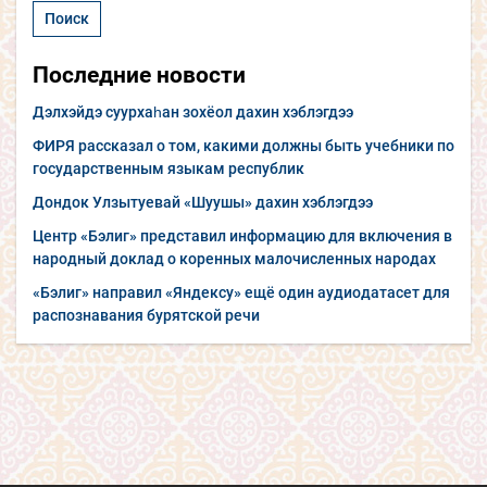
Последние новости
Дэлхэйдэ суурхаһан зохёол дахин хэблэгдээ
ФИРЯ рассказал о том, какими должны быть учебники по
государственным языкам республик
Дондок Улзытуевай «Шуушы» дахин хэблэгдээ
Центр «Бэлиг» представил информацию для включения в
народный доклад о коренных малочисленных народах
«Бэлиг» направил «Яндексу» ещё один аудиодатасет для
распознавания бурятской речи