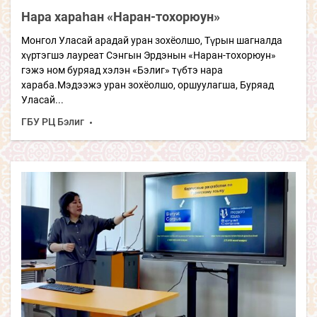
Нара хараһан «Наран-тохорюун»
Монгол Уласай арадай уран зохёолшо, Түрын шагналда
хүртэгшэ лауреат Сэнгын Эрдэнын «Наран-тохорюун»
гэжэ ном буряад хэлэн «Бэлиг» түбтэ нара
хараба.Мэдээжэ уран зохёолшо, оршуулагша, Буряад
Уласай...
ГБУ РЦ Бэлиг