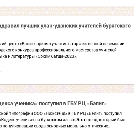
здравил лучших улан-удэнских учителей бурятского
ий центр «Бэлиг» принял участие в торжественной церемонии
одского конкурса профессионального мастерства учителей
ыка и литературы «Эрхим багша-2023».
екса ученика» поступил в ГБУ РЦ «Бэлиг»
ской типографии ООО «Нижстенд» в ГБУ РЦ «Бэлиг» поступил
«Кодекс ученика» на бурятском языке.Этот стенд, который был
ю популяризации свода основных морально-этических...