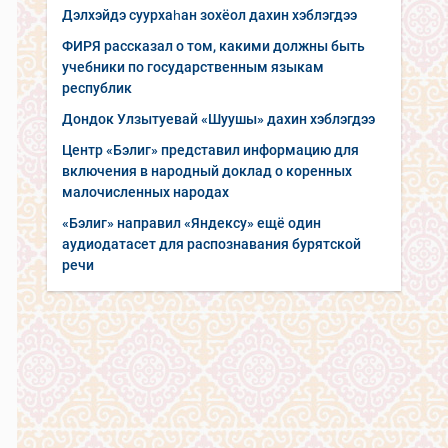
Дэлхэйдэ суурхаһан зохёол дахин хэблэгдээ
ФИРЯ рассказал о том, какими должны быть
учебники по государственным языкам
республик
Дондок Улзытуевай «Шуушы» дахин хэблэгдээ
Центр «Бэлиг» представил информацию для
включения в народный доклад о коренных
малочисленных народах
«Бэлиг» направил «Яндексу» ещё один
аудиодатасет для распознавания бурятской
речи