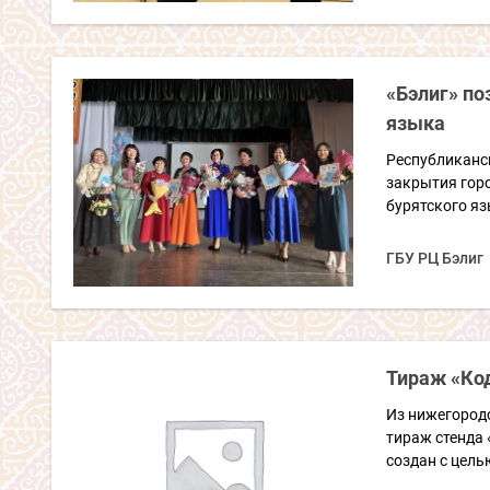
«Бэлиг» по
языка
Республиканск
закрытия гор
бурятского яз
ГБУ РЦ Бэлиг
Тираж «Код
Из нижегород
тираж стенда 
создан с цель