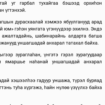
гай уг гарбал тухайгаа бэшээд орхиһон
н үгтэнхэй.
агшын дурасхаалай хэмжээ ябуулганууд арад
й юм» гэһэн уянгата үгэнүүдээр эхилнэ. Эндэ
г ажалтадайнь, шабинарайнь алдарта багша
мжанууд уншагшадай анхарал татахал байха.
ээр зураглаһан, үнгэтэ гэрэл зурагуудаар
ом ямаршье наһанай уншагшадай анхарал
дай хэшээлһээ гадуур уншажа, түрэл буряад
тэнь туһа хүргэжэ, һайн нүлөө үзүүлхэ байха