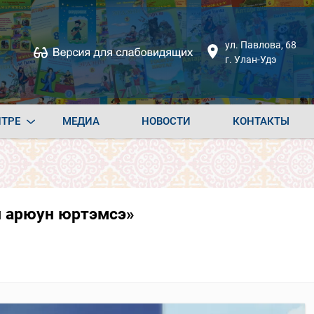
ул. Павлова, 68
г. Улан-Удэ
НТРЕ
МЕДИА
НОВОСТИ
КОНТАКТЫ
й арюун юртэмсэ»