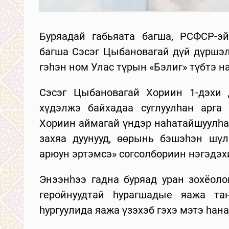
Буряадай габьяата багша, РСФСР-э
багша Сэсэг Цыбановагай дүй дүршэл
гэһэн ном Улас түрын «Бэлиг» түбтэ на
Сэсэг Цыбановагай Хориин 1-дэхи 
хүдэлжэ байхадаа суглуулһан арга 
Хориин аймагай үндэр наһатайшуулһаа
захяа дуунууд, өөрынь бэшэһэн шүлэ
арюун эртэмсэ» согсолбориин нэгэдэхи
Энээнһээ гадна буряад уран зохёоло
геройнуудтай һурагшадые яажа тан
һургуулида яажа үзэхэб гэхэ мэтэ һан