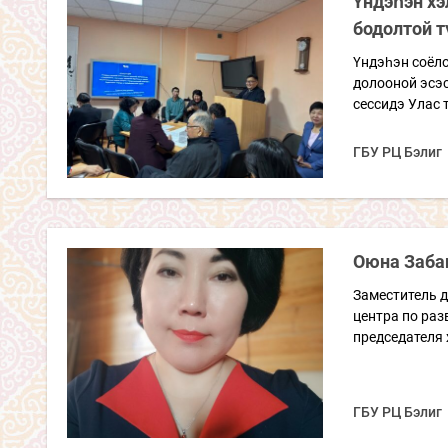
Үндэһэн хэ
бодолтой т
Үндэһэн соёл
долооной эсэс
сессидэ Улас 
ГБУ РЦ Бэлиг
Оюна Заба
Заместитель д
центра по ра
председателя 
ГБУ РЦ Бэлиг