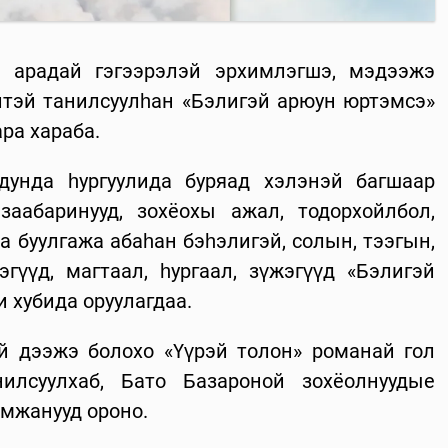
й арадай гэгээрэлэй эрхимлэгшэ, мэдээжэ
тэй танилсуулһан «Бэлигэй арюун юртэмсэ»
ра хараба.
дунда һургуулида буряад хэлэнэй багшаар
заабаринууд, зохёохы ажал, тодорхойлбол,
 буулгажа абаһан бэһэлигэй, солын, тээгын,
гүүд, магтаал, һургаал, зүжэгүүд «Бэлигэй
 хубида оруулагдаа.
й дээжэ болохо «Үүрэй толон» романай гол
илсуулхаб, Бато Базароной зохёолнуудые
амжанууд ороно.