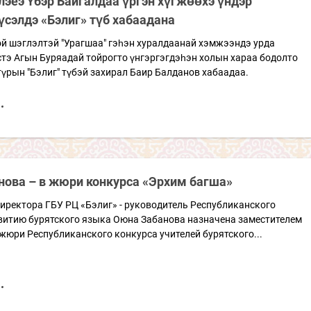
лэеэ Үбэр Байгалдаа үргэн хүгжөөхэ үндэр
үсэлдэ «Бэлиг» түб хабаадана
ой шэглэлтэй "Урагшаа" гэһэн хуралдаанай хэмжээндэ урда
тэ Агын Буряадай тойрогто үнгэргэгдэһэн холын хараа бодолто
түрын "Бэлиг" түбэй захирал Баир Балданов хабаадаа.
нова – в жюри конкурса «Эрхим багша»
иректора ГБУ РЦ «Бэлиг» - руководитель Республиканского
звитию бурятского языка Оюна Забанова назначена заместителем
жюри Республиканского конкурса учителей бурятского...