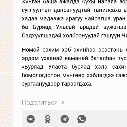
Хүнгэн бэшэ ажалда бүхы наһаяа зор
суглуулһан дансануудтай танилсаха 
хадаа мэдээжэ ирагуу найрагша, уран
ба Буряад Уласай арадай зүжэгшэ
Сэдхүүлшэдэй холбоонуудай гэшүүн Чи
Номой сахим хэб эхинһээ эсэстэнь 
эрдэм ухаанай яаманай баталһан түс
«Буряад Уласта буряад хэлэ сахи
һомологдоһон мүнгөөр хэблэгдээ гэж
зургаануудаар тараагдаха.
Поделиться