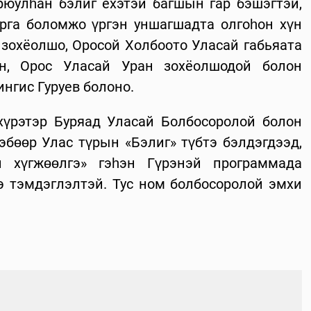
юулһан бэлиг ехэтэй багшын гар бэшэгтэй,
арга боломжо үргэн уншагшадта олгоһон хүн
 зохёолшо, Оросой Холбоото Уласай габьяата
н, Орос Уласай Уран зохёолшодой болон
нгис Гуруев болоно.
хүрэтэр Буряад Уласай Болбосоролой болон
эбөөр Улас түрын «Бэлиг» түбтэ бэлдэгдээд,
н хүгжөөлгэ» гэһэн Гүрэнэй программада
э тэмдэглэлтэй. Тус ном болбосоролой эмхи