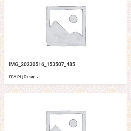
IMG_20230516_153507_485
ГБУ РЦ Бэлиг