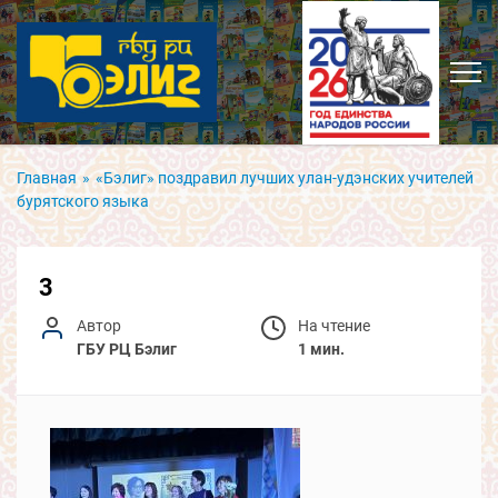
Главная
»
«Бэлиг» поздравил лучших улан-удэнских учителей
бурятского языка
3
Автор
На чтение
ГБУ РЦ Бэлиг
1 мин.