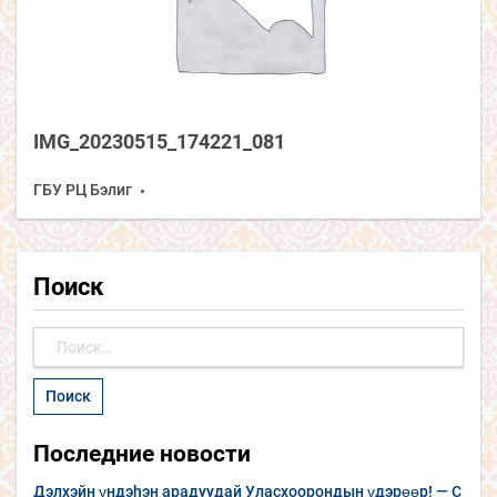
IMG_20230515_174221_081
ГБУ РЦ Бэлиг
Поиск
Найти:
Последние новости
Дэлхэйн үндэhэн арадуудай Уласхоорондын үдэрөөр! — С