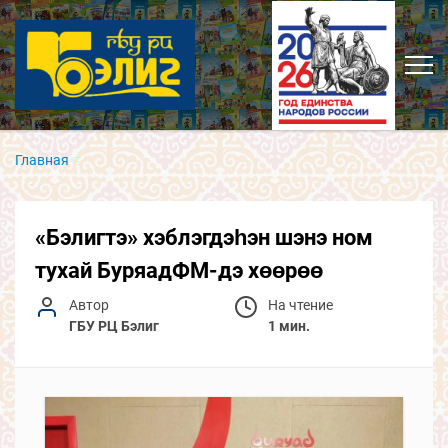
Главная
«Бэлигтэ» хэблэгдэһэн шэнэ ном
тухай БуряадФМ-дэ хөөрөө
Автор
На чтение
ГБУ РЦ Бэлиг
1 мин.