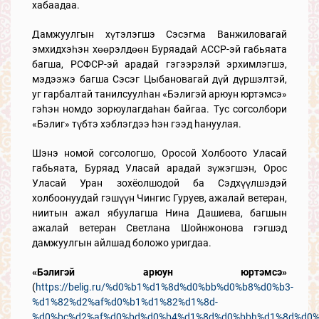
хабаадаа.
Дамжуулгын хүтэлэгшэ Сэсэгма Ванжиловагай
эмхидхэһэн хөөрэлдөөн Буряадай АССР-эй габьяата
багша, РСФСР-эй арадай гэгээрэлэй эрхимлэгшэ,
мэдээжэ багша Сэсэг Цыбановагай дүй дүршэлтэй,
уг гарбалтай танилсуулһан «Бэлигэй арюун юртэмсэ»
гэhэн номдо зорюулагдаһан байгаа. Тус согсолбори
«Бэлиг» түбтэ хэблэгдээ hэн гээд hануулая.
Шэнэ номой согсологшо, Оросой Холбоото Уласай
габьяата, Буряад Уласай арадай зүжэгшэн, Орос
Уласай Уран зохёолшодой ба Сэдхүүлшэдэй
холбоонуудай гэшүүн Чингис Гуруев, ажалай ветеран,
ниитын ажал ябуулагша Нина Дашиева, багшын
ажалай ветеран Светлана Шойнжонова гэгшэд
дамжуулгын айлшад боложо уригдаа.
«Бэлигэй арюун юртэмсэ»
(
https://belig.ru/%d0%b1%d1%8d%d0%bb%d0%b8%d0%b3-
%d1%82%d2%af%d0%b1%d1%82%d1%8d-
%d0%bc%d2%af%d0%bd%d0%b4%d1%8d%d0%bbh%d1%8d%d0%