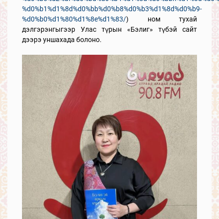
%d0%b1%d1%8d%d0%bb%d0%b8%d0%b3%d1%8d%d0%b9-
%d0%b0%d1%80%d1%8e%d1%83/
) ном тухай
дэлгэрэнгыгээр Улас түрын «Бэлиг» түбэй сайт
дээрэ уншахада болоно.