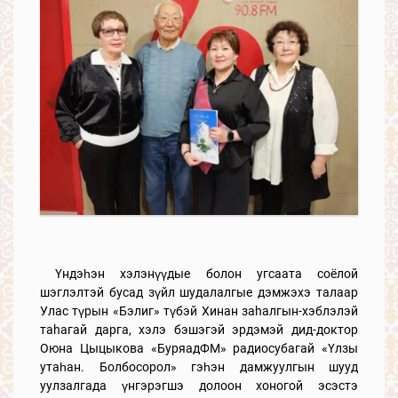
Үндэһэн хэлэнүүдые болон угсаата соёлой
шэглэлтэй бусад зүйл шудалалгые дэмжэхэ талаар
Улас түрын «Бэлиг» түбэй Хинан заhалгын-хэблэлэй
таhагай дарга, хэлэ бэшэгэй эрдэмэй дид-доктор
Оюна Цыцыкова «БуряадФМ» радиосубагай «Үлзы
утаһан. Болбосорол» гэһэн дамжуулгын шууд
уулзалгада үнгэрэгшэ долоон хоногой эсэстэ