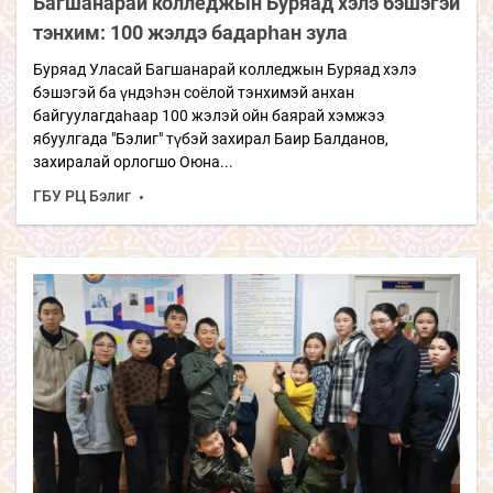
Багшанарай колледжын Буряад хэлэ бэшэгэй
тэнхим: 100 жэлдэ бадарһан зула
Буряад Уласай Багшанарай колледжын Буряад хэлэ
бэшэгэй ба үндэһэн соёлой тэнхимэй анхан
байгуулагдаһаар 100 жэлэй ойн баярай хэмжээ
ябуулгада "Бэлиг" түбэй захирал Баир Балданов,
захиралай орлогшо Оюна...
ГБУ РЦ Бэлиг