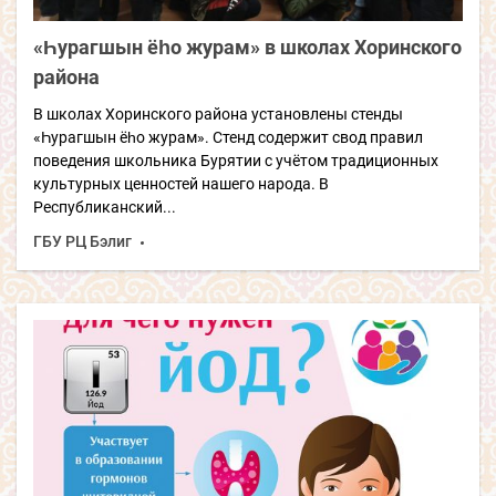
«Һурагшын ёһо журам» в школах Хоринского
района
В школах Хоринского района установлены стенды
«Һурагшын ёһо журам». Стенд содержит свод правил
поведения школьника Бурятии с учётом традиционных
культурных ценностей нашего народа. В
Республиканский...
ГБУ РЦ Бэлиг