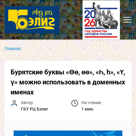
Главная
Бурятские буквы «Өө, өө», «Һ, h», «Ү,
ү» можно использовать в доменных
именах
Автор
На чтение
ГБУ РЦ Бэлиг
1 мин.