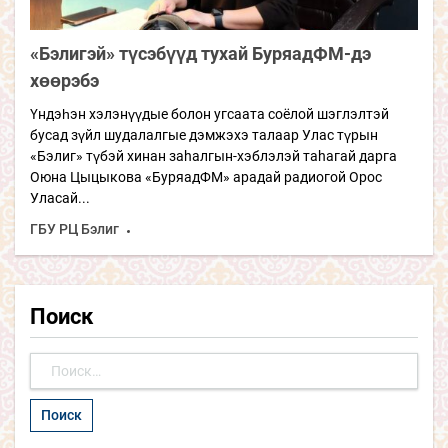
«Бэлигэй» түсэбүүд тухай БуряадФМ-дэ
хөөрэбэ
Үндэһэн хэлэнүүдые болон угсаата соёлой шэглэлтэй
бусад зүйл шудалалгые дэмжэхэ талаар Улас түрын
«Бэлиг» түбэй хинан заhалгын-хэблэлэй таhагай дарга
Оюна Цыцыкова «БуряадФМ» арадай радиогой Орос
Уласай...
ГБУ РЦ Бэлиг
Поиск
Найти: