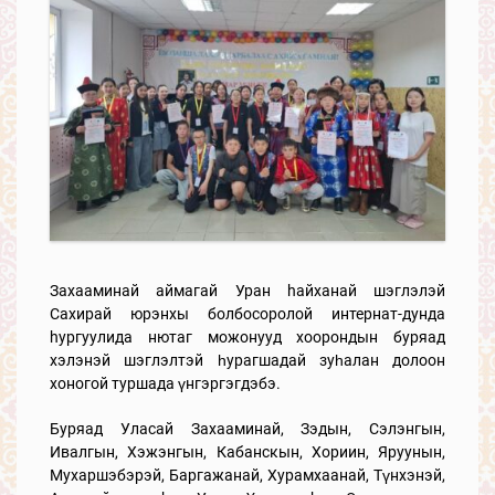
Захааминай аймагай Уран hайханай шэглэлэй
Сахирай юрэнхы болбосоролой интернат-дунда
hургуулида нютаг можонууд хоорондын буряад
хэлэнэй шэглэлтэй һурагшадай зуһалан долоон
хоногой туршада үнгэргэгдэбэ.
Буряад Уласай Захааминай, Зэдын, Сэлэнгын,
Ивалгын, Хэжэнгын, Кабанскын, Хориин, Яруунын,
Мухаршэбэрэй, Баргажанай, Хурамхаанай, Түнхэнэй,