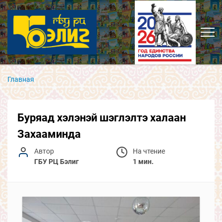
Главная
Буряад хэлэнэй шэглэлтэ халаан
Захааминда
Автор
На чтение
ГБУ РЦ Бэлиг
1 мин.