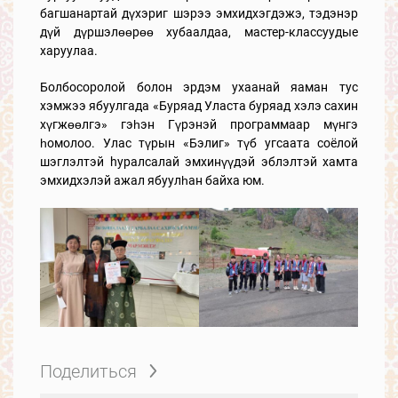
багшанартай дүхэриг шэрээ эмхидхэгдэжэ, тэдэнэр
дүй дүршэлөөрөө хубаалдаа, мастер-классуудые
харуулаа.
Болбосоролой болон эрдэм ухаанай яаман тус
хэмжээ ябуулгада «Буряад Уласта буряад хэлэ сахин
хүгжөөлгэ» гэһэн Гүрэнэй программаар мүнгэ
һомолоо. Улас түрын «Бэлиг» түб угсаата соёлой
шэглэлтэй hуралсалай эмхинүүдэй эблэлтэй хамта
эмхидхэлэй ажал ябуулһан байха юм.
Поделиться