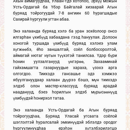
Ахын аймагуудhаа, Улаан-Үдэ хотоhоо, Эрхүү можын
Усть-Ордагай ба Үбэр Байгалай хизаарай Агын
буряад тойрогуудай 7-8 ангиин 60 hурагшадые
Сахирай һургуули угтан абаа.
Энэ халаанда буряад хэлэ ба уран зохёолоор онсо
илгарhан үхибүүд хабаадана гээд hануулая. Долоон
хоногой туршада үхибүүд буряад хэлэеэ улам
хүгжөөбэ, ёhо заншалтай, соёл болбосоролтой,
аймагай нютаг нугын түүхэтэй танилсаа. Үдэр бүри
hонин уулзалганууд үнгэрөө, Захааминай
гайхамшагта газарнуудые хараха, үзэхэ арга
олгогдоо. Тиихэдэ гансашье эдэ хэмжээ
ябуулгануудаар халаан дүүрээ бэшэ, мүн тиихэдэ
элдэб олон мастер-классууд, буряад арадай
нааданууд, бэеэ hорилгын элдэб мүрысөөнүүд
үхибүүдэй hонирхол татаа.
Энэ халаанда Усть-Ордагай ба Агын буряад
тойрогуудһаа, Буряад Уласай угсаата соёлой
шэглэлтэй hуралсалай эмхинүүдэй эблэлдэ ородог
hургуулинуудhаа ерэhэн хүтэлбэрилэгшэ