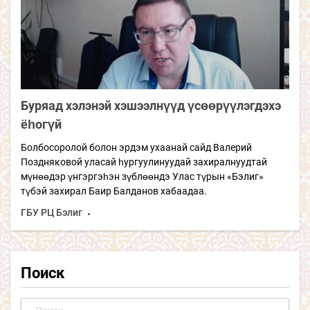
Буряад хэлэнэй хэшээлнүүд үсөөрүүлэгдэхэ
ёһогүй
Болбосоролой болон эрдэм ухаанай сайд Валерий
Поздняковой уласай һургуулинуудай захиралнуудтай
мүнөөдэр үнгэргэһэн зүблөөндэ Улас түрын «Бэлиг»
түбэй захирал Баир Балданов хабаадаа.
ГБУ РЦ Бэлиг
Поиск
Найти: