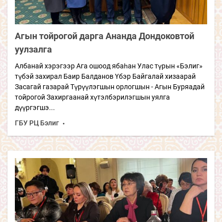
Агын тойрогой дарга Ананда Дондоковтой
уулзалга
Албанай хэрэгээр Ага ошоод ябаһан Улас түрын «Бэлиг»
түбэй захирал Баир Балданов Үбэр Байгалай хизаарай
Засагай газарай Түрүүлэгшын орлогшын - Агын Буряадай
тойрогой Захиргаанай хүтэлбэрилэгшын уялга
дүүргэгшэ...
ГБУ РЦ Бэлиг