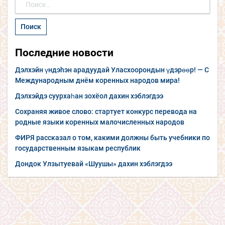
Найти:
Последние новости
Дэлхэйн үндэhэн арадуудай Уласхоорондын үдэрөөр! — С
Международным днём коренных народов мира!
Дэлхэйдэ суурхаһан зохёол дахин хэблэгдээ
Сохраняя живое слово: стартует конкурс перевода на
родные языки коренных малочисленных народов
ФИРЯ рассказал о том, какими должны быть учебники по
государственным языкам республик
Дондок Улзытуевай «Шуушы» дахин хэблэгдээ