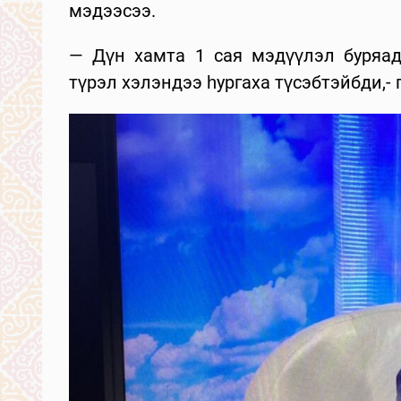
мэдээсээ.
— Дүн хамта 1 сая мэдүүлэл буряад
түрэл хэлэндээ һургаха түсэбтэйбди,-