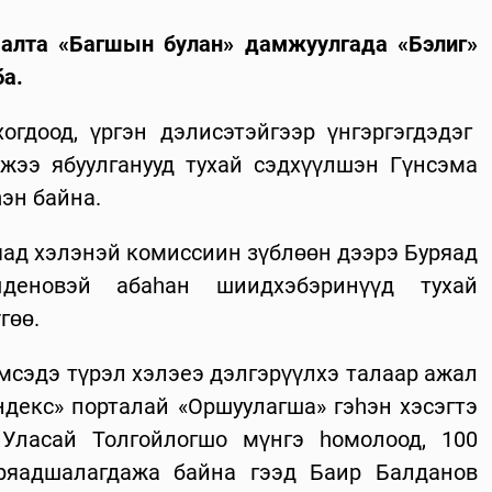
шалта «Багшын булан» дамжуулгада «Бэлиг»
ба.
гдоод, үргэн дэлисэтэйгээр үнгэргэгдэдэг
жээ ябуулганууд тухай сэдхүүлшэн Гүнсэма
эн байна.
яад хэлэнэй комиссиин зүблөөн дээрэ Буряад
деновэй абаһан шиидхэбэринүүд тухай
гөө.
мсэдэ түрэл хэлэеэ дэлгэрүүлхэ талаар ажал
декс» порталай «Оршуулагша» гэһэн хэсэгтэ
 Уласай Толгойлогшо мүнгэ һомолоод, 100
ряадшалагдажа байна гээд Баир Балданов