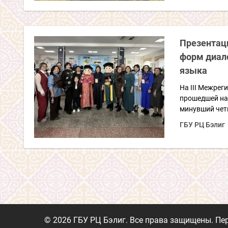
Презентаци
форм диало
языка
На III Межрег
прошедшей на
минувший четв
ГБУ РЦ Бэлиг
© 2026 ГБУ РЦ Бэлиг. Все права защищены. Пе