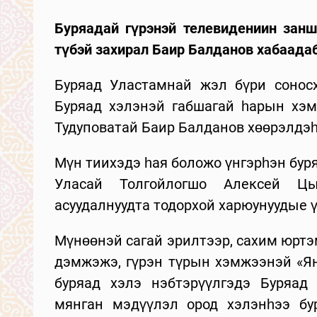
Буряадай гүрэнэй телевидениин зан
түбэй захирал Баир Балданов хабаада
Буряад Уластамнай жэл бүри соносхо
Буряад хэлэнэй габшагай һарын хэм
Тудуповатай Баир Балданов хөөрэлдэһ
Мүн тиихэдэ һая боложо үнгэрһэн бур
Уласай Толгойлогшо Алексей Цы
асуудалнуудта тодорхой харюунуудые ү
Мүнөөнэй сагай эрилтээр, сахим юртэ
дэмжэжэ, гүрэн түрын хэмжээнэй «Ян
буряад хэлэ нэбтэрүүлгэдэ Буряад
мянган мэдүүлэл ород хэлэнһээ бу