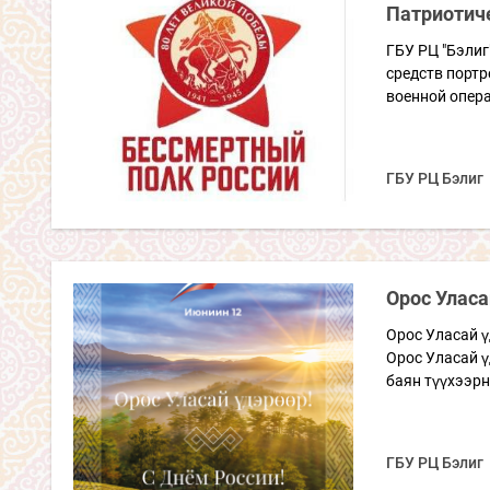
Патриотич
ГБУ РЦ "Бэлиг
средств портр
военной опера
ГБУ РЦ Бэлиг
Орос Уласа
Орос Уласай ү
Орос Уласай 
баян түүхээрн
ГБУ РЦ Бэлиг