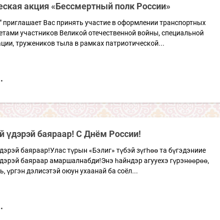
еская акция «Бессмертный полк России»
" приглашает Вас принять участие в оформлении транспортных
етами участников Великой отечественной войны, специальной
ции, тружеников тыла в рамках патриотической...
й үдэрэй баяраар! С Днём России!
дэрэй баяраар!Улас түрын «Бэлиг» түбэй зүгһөө та бүгэдэниие
үдэрэй баяраар амаршалнабди!Энэ һайндэр агууехэ гүрэнөөрөө,
ь, үргэн дэлисэтэй оюун ухаанай ба соёл...