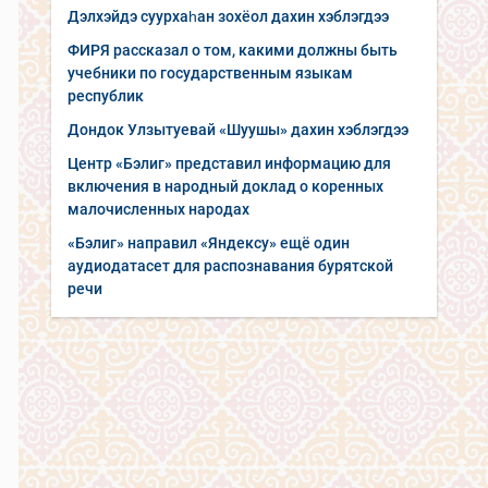
Дэлхэйдэ суурхаһан зохёол дахин хэблэгдээ
ФИРЯ рассказал о том, какими должны быть
учебники по государственным языкам
республик
Дондок Улзытуевай «Шуушы» дахин хэблэгдээ
Центр «Бэлиг» представил информацию для
включения в народный доклад о коренных
малочисленных народах
«Бэлиг» направил «Яндексу» ещё один
аудиодатасет для распознавания бурятской
речи