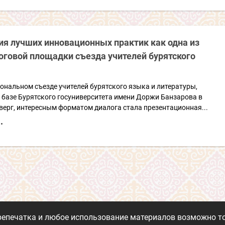
я лучших инновационных практик как одна из
говой площадки съезда учителей бурятского
иональном съезде учителей бурятского языка и литературы,
 базе Бурятского госуниверситета имени Доржи Банзарова в
ерг, интересным форматом диалога стала презентационная...
репечатка и любое использование материалов возможно то