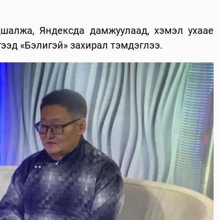
шалжа, Яндексда дамжуулаад, хэмэл ухаае
 гээд «Бэлигэй» захирал тэмдэглээ.