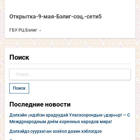
Открытка-9-мая-Бэлиг-соц.-сети5
ГБУ РЦ Бэлиг
Поиск
Найти:
Последние новости
Дэлхэйн үндэhэн арадуудай Уласхоорондын үдэрөөр! — С
Международным днём коренных народов мира!
Дэлхэйдэ суурхаһан зохёол дахин хэблэгдээ