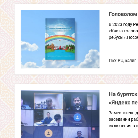
Головоломк
В 2023 году Р
«Книга голов
ребусы».Пособ
ГБУ РЦ Бэлиг
На бурятск
«Яндекс п
Заместитель д
заседании ра
включения в с