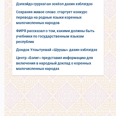
Дэлхэйдэ суурхаһан зохёол дахин хэблэгдээ
Сохраняя живое слово: стартует конкурс
перевода на родные языки коренных
малочисленных народов
ФИРЯ рассказал о том, какими должны быть
учебники по государственным языкам
республик
Дондок Улзытуевай «Шуушы» дахин хэблэгдээ
Центр «Бэлиг» представил информацию для
включения в народный доклад о коренных
малочисленных народах