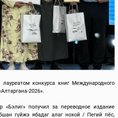
л лауреатом конкурса книг Международного
«Алтаргана-2026».
 «Бэлиг» получил за переводное издание
шан гүйжэ ябадаг алаг нохой / Пегий пёс,