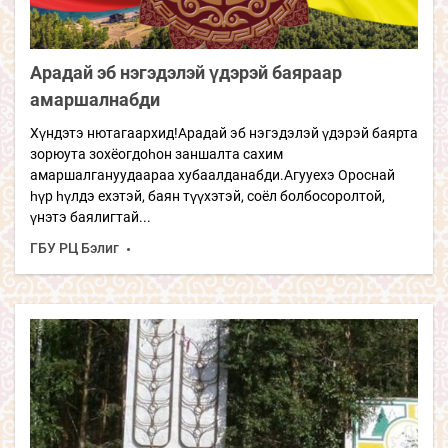
Арадай эб нэгэдэлэй үдэрэй баяраар
амаршалнабди
Хүндэтэ нютагаархид!Арадай эб нэгэдэлэй үдэрэй баярта
зорюута зохёогдоһон заншалта сахим
амаршалгануудаараа хубаалданабди.Агууехэ Ороснай
һүр һүлдэ ехэтэй, баян түүхэтэй, соёл болбосоролтой,
үнэтэ баялигтай...
ГБУ РЦ Бэлиг