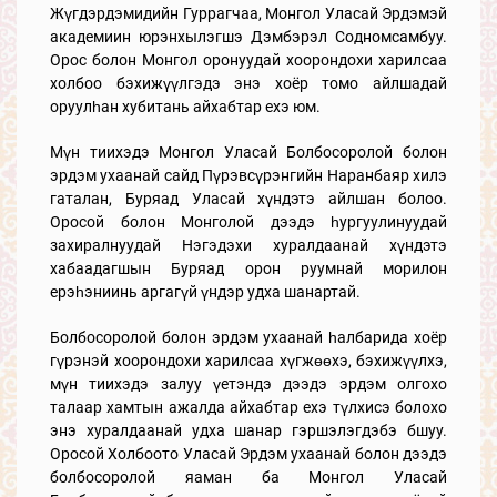
Жүгдэрдэмидийн Гуррагчаа, Монгол Уласай Эрдэмэй
академиин юрэнхылэгшэ Дэмбэрэл Содномсамбуу.
Орос болон Монгол оронуудай хоорондохи харилсаа
холбоо бэхижүүлгэдэ энэ хоёр томо айлшадай
оруулһан хубитань айхабтар ехэ юм.
Мүн тиихэдэ Монгол Уласай Болбосоролой болон
эрдэм ухаанай сайд Пүрэвсүрэнгийн Наранбаяр хилэ
гаталан, Буряад Уласай хүндэтэ айлшан болоо.
Оросой болон Монголой дээдэ һургуулинуудай
захиралнуудай Нэгэдэхи хуралдаанай хүндэтэ
хабаадагшын Буряад орон руумнай морилон
ерэһэниинь аргагүй үндэр удха шанартай.
Болбосоролой болон эрдэм ухаанай һалбарида хоёр
гүрэнэй хоорондохи харилсаа хүгжөөхэ, бэхижүүлхэ,
мүн тиихэдэ залуу үетэндэ дээдэ эрдэм олгохо
талаар хамтын ажалда айхабтар ехэ түлхисэ болохо
энэ хуралдаанай удха шанар гэршэлэгдэбэ бшуу.
Оросой Холбоото Уласай Эрдэм ухаанай болон дээдэ
болбосоролой яаман ба Монгол Уласай