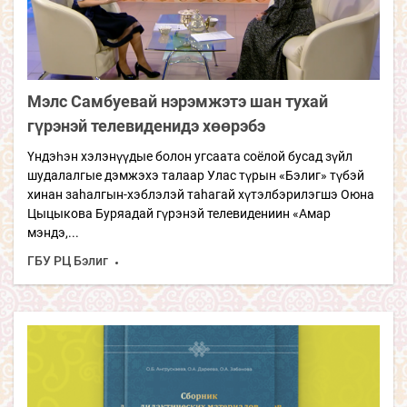
Мэлс Самбуевай нэрэмжэтэ шан тухай
гүрэнэй телевиденидэ хөөрэбэ
Үндэһэн хэлэнүүдые болон угсаата соёлой бусад зүйл
шудалалгые дэмжэхэ талаар Улас түрын «Бэлиг» түбэй
хинан заhалгын-хэблэлэй таhагай хүтэлбэрилэгшэ Оюна
Цыцыкова Буряадай гүрэнэй телевидениин «Амар
мэндэ,...
ГБУ РЦ Бэлиг