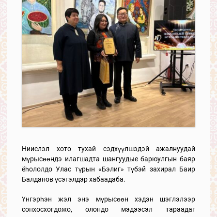
Ниислэл хото тухай сэдхүүлшэдэй ажалнуудай
мүрысөөндэ илагшадта шангуудые барюулгын баяр
ёһололдо Улас түрын «Бэлиг» түбэй захирал Баир
Балданов үсэгэлдэр хабаадаба.
Үнгэрһэн жэл энэ мүрысөөн хэдэн шэглэлээр
сонхосхогдожо, олондо мэдээсэл тараадаг