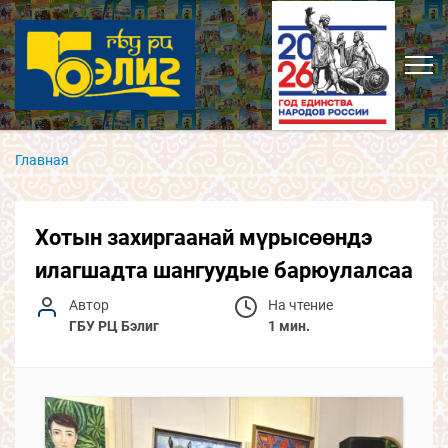
Главная
Хотын захиргаанай мүрысөөндэ
илагшадта шангуудые барюулалсаа
Автор
На чтение
ГБУ РЦ Бэлиг
1 мин.