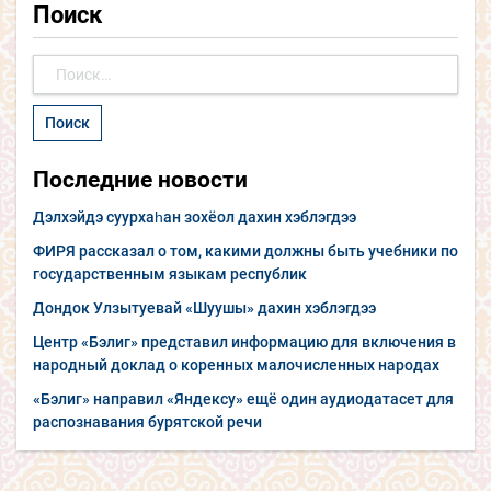
Поиск
Найти:
Последние новости
Дэлхэйдэ суурхаһан зохёол дахин хэблэгдээ
ФИРЯ рассказал о том, какими должны быть учебники по
государственным языкам республик
Дондок Улзытуевай «Шуушы» дахин хэблэгдээ
Центр «Бэлиг» представил информацию для включения в
народный доклад о коренных малочисленных народах
«Бэлиг» направил «Яндексу» ещё один аудиодатасет для
распознавания бурятской речи