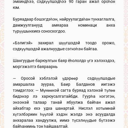
эмхиндһээ, сэдхүүлшэдһээ 90 гаран ажал ороһон
юм.
Буряадаар бэшэгдэһэн, найруулагдаһан тунхаглалга,
дамжуулганууд амяараа номинаци анха
түрүүшынхиеэ соносхогдоо.
«Бэлигэй» захирал шүүгшэдэй тоодо орожо,
сэдхүүлшэдэй ажалнуудые сэгнэһэн байгаа.
Шангуудые барюулгын баяр ёһололдо үгэ хэлэхэдээ,
мэргэжэлтэ баяраарнь
— Оросой хэблэлэй үдэрөөр сэдхүүлшэдые
амаршалха зуураа, Баир Балданов иигэжэ
тэмдэглээ: — Мүнөөнэй сагта буряад хэлэнэй түлөө
бидэнэр лэ харюусалгатайбди. Гуурһа нэгэтэн,
энээнэй талаар танай ябуулжа байһан ажал
айхабтар ехэ удха шанартай. Нислэл хотымнай
хүтэлбэриин һүүлэй хэдэн жэлдэ энэ асуудалда
анхаралаа хандуулжа, иимэ түсэлнүүдые бүтээжэ
байһаниинь тон һайшаалтай.