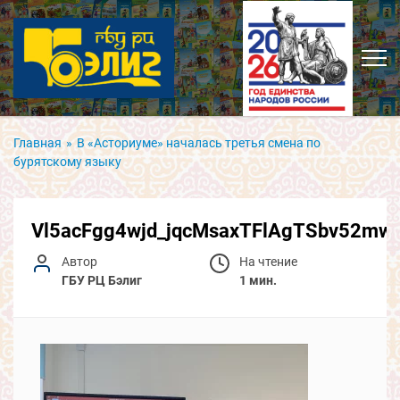
Главная
»
В «Асториуме» началась третья смена по
бурятскому языку
Vl5acFgg4wjd_jqcMsaxTFlAgTSbv52mw
Автор
На чтение
ГБУ РЦ Бэлиг
1 мин.