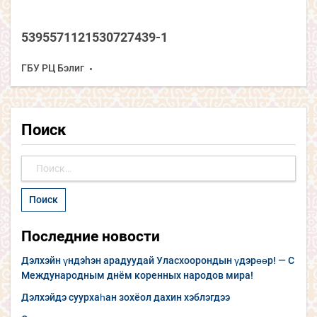
5395571121530727439-1
ГБУ РЦ Бэлиг
Поиск
Найти:
Последние новости
Дэлхэйн үндэhэн арадуудай Уласхоорондын үдэрөөр! — С
Международным днём коренных народов мира!
Дэлхэйдэ суурхаһан зохёол дахин хэблэгдээ