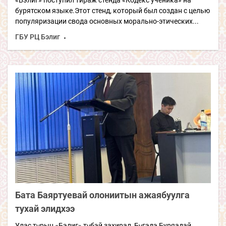
«Бэлиг» поступил тираж стенда «Кодекс ученика» на
бурятском языке.Этот стенд, который был создан с целью
популяризации свода основных морально-этических...
ГБУ РЦ Бэлиг
Бата Баяртуевай олониитын ажаябуулга
тухай элидхээ
Улас түрын «Бэлиг» түбэй захирал, Бүгэдэ Буряадай