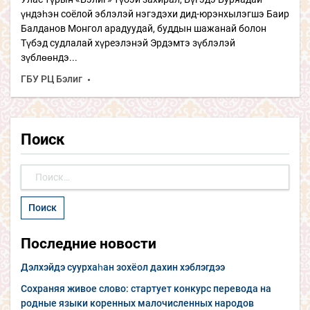
үндэһэн соёлой эблэлэй нэгэдэхи дид-юрэнхылэгшэ Баир
Балданов Монгол арадуудай, буддын шажанай болон
Түбэд судлалай хүреэлэнэй Эрдэмтэ зүблэлэй
зүблөөндэ...
ГБУ РЦ Бэлиг
Поиск
Найти:
Последние новости
Дэлхэйдэ суурхаһан зохёол дахин хэблэгдээ
Сохраняя живое слово: стартует конкурс перевода на
родные языки коренных малочисленных народов