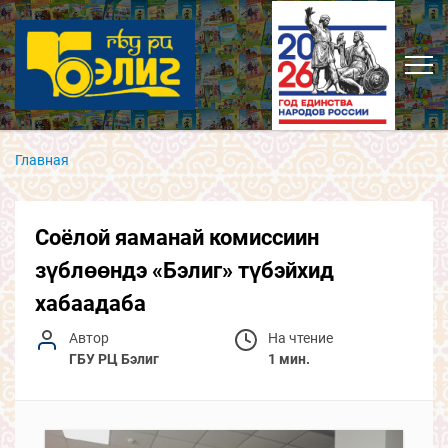
Главная
Соёлой яаманай комиссиин
зүблөөндэ «Бэлиг» түбэйхид
хабаадаба
Автор
На чтение
ГБУ РЦ Бэлиг
1 мин.