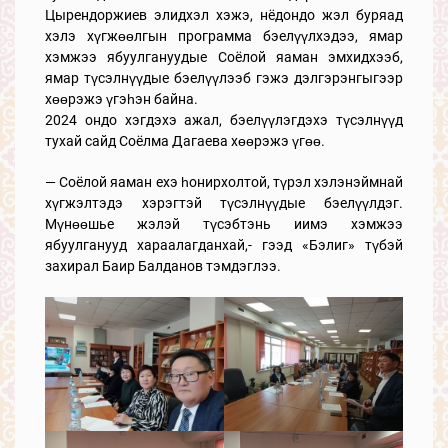
Цырендоржиев элидхэл хэжэ, нёдондо жэл буряад
хэлэ хүгжөөлгын программа бэелүүлхэдээ, ямар
хэмжээ ябуулгануудые Соёлой яаман эмхидхээб,
ямар түсэлнүүдые бэелүүлээб гэжэ дэлгэрэнгыгээр
хөөрэжэ үгэһэн байна.
2024 ондо хэгдэхэ ажал, бэелүүлэгдэхэ түсэлнүүд
тухай сайд Соёлма Дагаева хөөрэжэ үгөө.
— Соёлой яаман ехэ һонирхолтой, түрэл хэлэнэймнай
хүгжэлтэдэ хэрэгтэй түсэлнүүдые бэелүүлдэг.
Мүнөөшье жэлэй түсэбтэнь иимэ хэмжээ
ябуулганууд хараалагданхай,- гээд «Бэлиг» түбэй
захирал Баир Балданов тэмдэглээ.