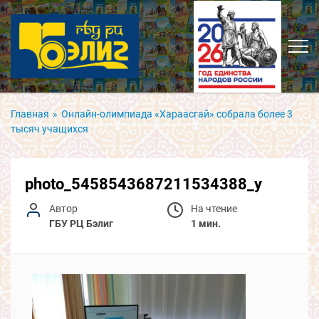
Главная
»
Онлайн-олимпиада «Хараасгай» собрала более 3
тысяч учащихся
photo_5458543687211534388_y
Автор
На чтение
ГБУ РЦ Бэлиг
1 мин.