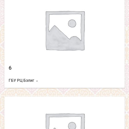
6
ГБУ РЦ Бэлиг