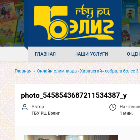
ГЛАВНАЯ
НАШИ УСЛУГИ
О ЦЕ
Главная
»
Онлайн-олимпиада «Хараасгай» собрала более 3
photo_5458543687211534387_y
Автор
На чтение
ГБУ РЦ Бэлиг
1 мин.