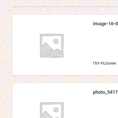
image-16-0
ГБУ РЦ Бэлиг
photo_541