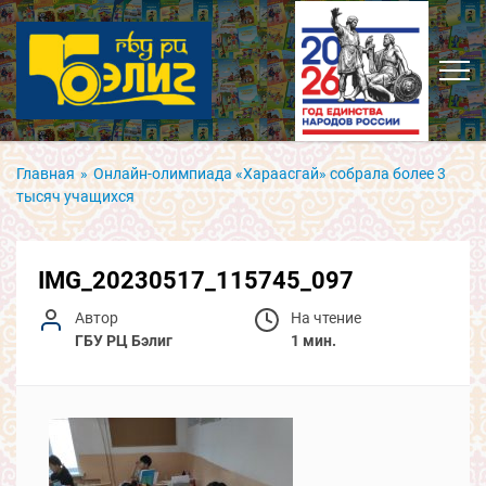
Главная
»
Онлайн-олимпиада «Хараасгай» собрала более 3
тысяч учащихся
IMG_20230517_115745_097
Автор
На чтение
ГБУ РЦ Бэлиг
1 мин.