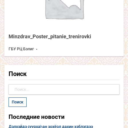
Minzdrav_Poster_pitanie_trenirovki
ГБУ РЦ Бэлиг
Поиск
Найти:
Последние новости
Дэлхэйдэ суурхаһан зохёол дахин хэблэгдээ