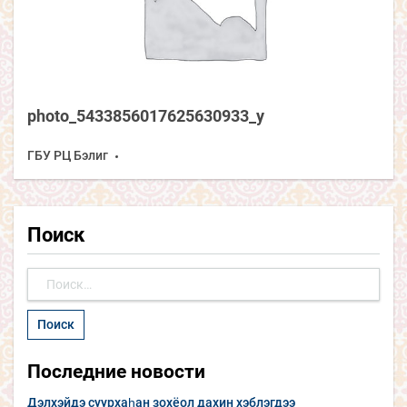
photo_5433856017625630933_y
ГБУ РЦ Бэлиг
Поиск
Найти:
Последние новости
Дэлхэйдэ суурхаһан зохёол дахин хэблэгдээ