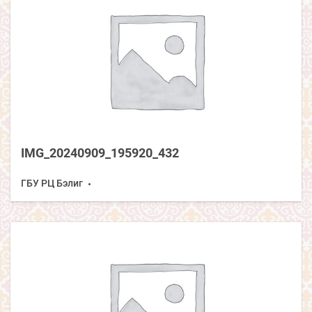
IMG_20240909_195920_432
ГБУ РЦ Бэлиг