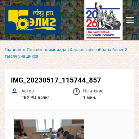
Главная
»
Онлайн-олимпиада «Хараасгай» собрала более 3
тысяч учащихся
IMG_20230517_115744_857
Автор
На чтение
ГБУ РЦ Бэлиг
1 мин.