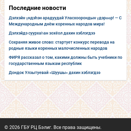
Последние новости
Дэлхэйн үндэhэн арадуудай Уласхоорондын үдэрөөр! — С
Международным днём коренных народов мира!
Дэлхэйдэ суурхаһан зохёол дахин хэблэгдээ
Сохраняя живое слово: стартует конкурс перевода на
родные языки коренных малочисленных народов
ФИРЯ рассказал о том, какими должны быть учебники по
государственным языкам республик
Дондок Улзытуевай «Шуушы» дахин хэблэгдээ
© 2026 ГБУ РЦ Бэлиг. Все права защищены.