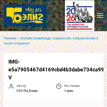
Главная
»
Онлайн-олимпиада «Хараасгай» собрала более 3
тысяч учащихся
IMG-
e5a7905467d4169cbd4b3dabe734ca99-
V
Автор
На чтение
ГБУ РЦ Бэлиг
1 мин.