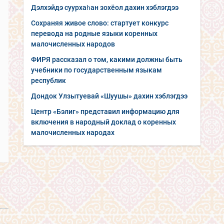
Дэлхэйдэ суурхаһан зохёол дахин хэблэгдээ
Сохраняя живое слово: стартует конкурс
перевода на родные языки коренных
малочисленных народов
ФИРЯ рассказал о том, какими должны быть
учебники по государственным языкам
республик
Дондок Улзытуевай «Шуушы» дахин хэблэгдээ
Центр «Бэлиг» представил информацию для
включения в народный доклад о коренных
малочисленных народах