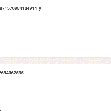
7871570984104914_y
2694062535