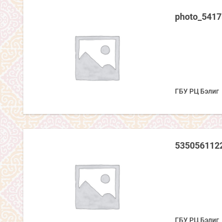
photo_541
ГБУ РЦ Бэлиг
535056112
ГБУ РЦ Бэлиг