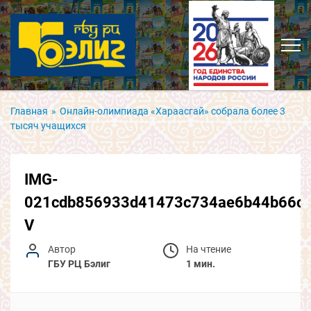
Главная
»
Онлайн-олимпиада «Хараасгай» собрала более 3
тысяч учащихся
IMG-
021cdb856933d41473c734ae6b44b66c-
V
Автор
На чтение
ГБУ РЦ Бэлиг
1 мин.