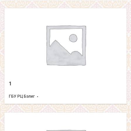
1
ГБУ РЦ Бэлиг