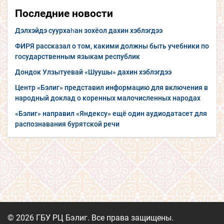
Последние новости
Дэлхэйдэ суурхаһан зохёол дахин хэблэгдээ
ФИРЯ рассказал о том, какими должны быть учебники по
государственным языкам республик
Дондок Улзытуевай «Шуушы» дахин хэблэгдээ
Центр «Бэлиг» представил информацию для включения в
народный доклад о коренных малочисленных народах
«Бэлиг» направил «Яндексу» ещё один аудиодатасет для
распознавания бурятской речи
© 2026 ГБУ РЦ Бэлиг. Все права защищены.