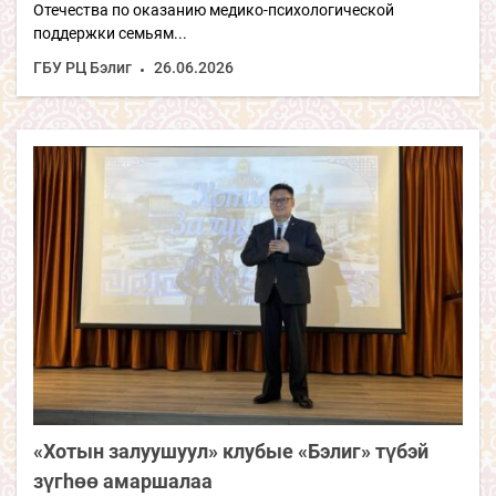
Отечества по оказанию медико-психологической
поддержки семьям...
ГБУ РЦ Бэлиг
26.06.2026
«Хотын залуушуул» клубые «Бэлиг» түбэй
зүгhөө амаршалаа