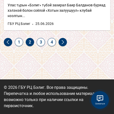
Улас түрын «Бэлиг» түбэй захирал Баир Балданов буряад
хэлэнэй болон соёлой «Хотын залуушуул» клубай
нээлгын...
ГБУ РЦ Бэлиг
25.06.2026
1
2
3
4
© 2026 ГБУ РЦ Бэлиг. Все права защищены.
Перепечатка и любое использование материалов
возможно только при наличии ссылки на
Связаться
первоисточник.