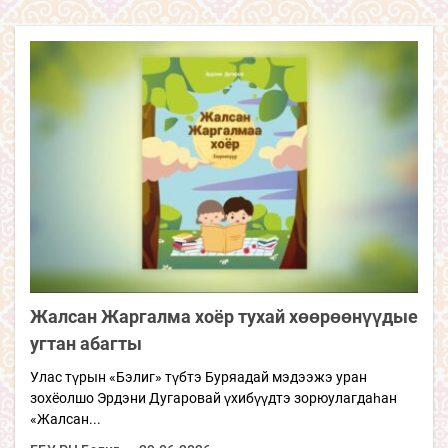
Жалсан Жаргалма хоёр тухай хөөрөөнүүдые
угтан абагты
Улас түрын «Бэлиг» түбтэ Буряадай мэдээжэ уран
зохёолшо Эрдэни Дугаровай үхибүүдтэ зорюулагдаһан
«Жалсан...