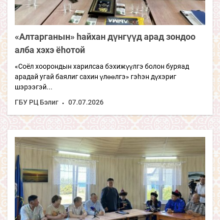
«Алтарганын» hайхан дүнгүүд арад зондоо
алба хэхэ ёhотой
«Соёл хоорондын харилсаа бэхижүүлгэ болон буряад
арадай угай баялиг сахин үлөөлгэ» гэhэн дүхэриг
шэрээгэй...
ГБУ РЦ Бэлиг
07.07.2026