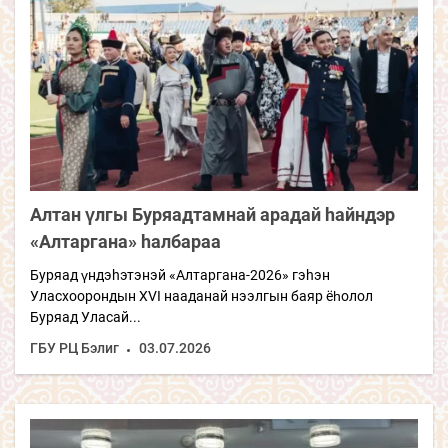
Алтан үлгы Буряадтамнай арадай hайндэр
«Алтаргана» hалбараа
Буряад үндэhэтэнэй «Алтаргана-2026» гэhэн
Уласхоорондын XVI нааданай нээлгын баяр ёһолол
Буряад Уласай...
ГБУ РЦ Бэлиг
03.07.2026