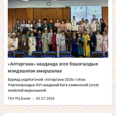
«Алтаргана» нааданда эссе бэшэгшэдые
мэндэшэлэн амаршалаа
Буряад үндэhэтэнэй «Алтаргана-2026» гэhэн
Уласхоорондын XVI нааданай бага хэмжээнэй (эссе)
зохёолой мүрысөөнэй...
ГБУ РЦ Бэлиг
02.07.2026