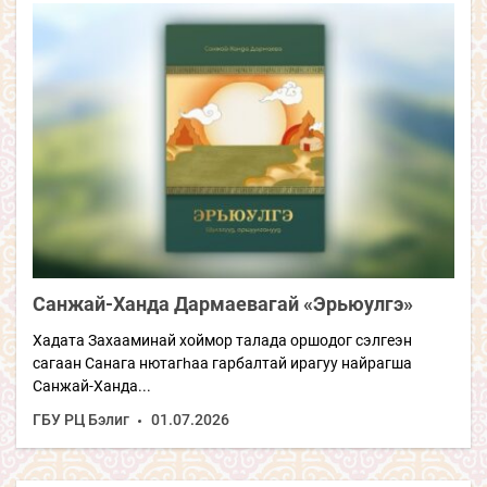
Санжай-Ханда Дармаевагай «Эрьюулгэ»
Хадата Захааминай хоймор талада оршодог сэлгеэн
сагаан Санага нютагһаа гарбалтай ирагуу найрагша
Санжай-Ханда...
ГБУ РЦ Бэлиг
01.07.2026