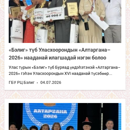
«Бэлиг» түб Уласхоорондын «Алтаргана–
2026» нааданай илагшадай нэгэн болоо
Улас түрын «Бэлиг» түб Буряад үндэhэтэнэй «Алтаргана–
2026» гэhэн Уласхоорондын XVI нааданай түсэбөөр...
ГБУ РЦ Бэлиг
04.07.2026