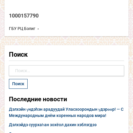
1000157790
ГБУ РЦ Бэлиг
Поиск
Найти:
Последние новости
Дэлхэйн үндэhэн арадуудай Уласхоорондын үдэрөөр! — С
Международным днём коренных народов мира!
Дэлхэйдэ суурхаһан зохёол дахин хэблэгдээ