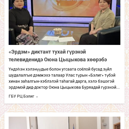
«Эрдэм» диктант тухай гүрэнэй
телевиденидэ Оюна Цыцыкова хөөрэбэ
Үндэһэн хэлэнүүдые болон угсаата соёлой бусад зүйл
шудалалгые дэмжэхэ талаар Улас түрын «Бэлиг» түбэй
хинан заhалгын-хэблэлэй таhагай дарга, хэлэ бэшэгэй
эрдэмэй дид-доктор Оюна Цыцыкова Буряадай гүрэнэй...
ГБУ РЦ Бэлиг