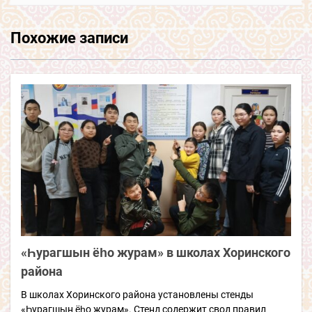
Похожие записи
«Һурагшын ёһо журам» в школах Хоринского
района
В школах Хоринского района установлены стенды
«Һурагшын ёһо журам». Стенд содержит свод правил