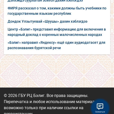
Дэлхэйдэ суурхаһан зохёол дахин хэблэгдээ
ФИРЯ рассказал о том, какими должны быть учебники по
государственным языкам республик
Дондок Улзытуевай «Шуушы» дахин хэблэгдээ
Центр «Бэлиг» представил информацию для включения в
народный доклад о коренных малочисленных народах
«Бэлиг» направил «Яндексу» ещё один аудиодатасет для
распознавания бурятской речи
© 2026 ГБУ РЦ Бэлиг. Все права защищены.
Перепечатка и любое использование материалов
возможно только при наличии ссылки на
Связаться
первоисточник.