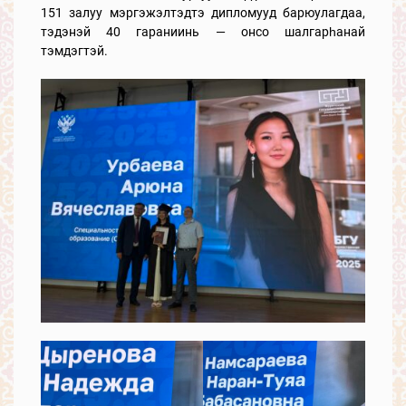
151 залуу мэргэжэлтэдтэ дипломууд барюулагдаа,
тэдэнэй 40 гараниинь — онсо шалгарһанай
тэмдэгтэй.