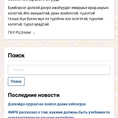
Бүмбэрсэг дэлхэй дээрэ ажаhуудаг ямаршье арад өөрын
хэлэтэй, ёhо заншалтай, уран зохёолтой, түүхэтэй
гээшэ.Хүн бүхэн мүн лэ түрэhэн эхэ эсэгэтэй, түрэлхи
хэлэтэй, түрэл арадтай.
ГБУ РЦ Бэлиг
Поиск
Найти:
Последние новости
Дэлхэйдэ суурхаһан зохёол дахин хэблэгдээ
ФИРЯ рассказал о том, какими должны быть учебники по
государственным языкам республик