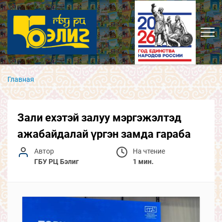
Главная
Зали ехэтэй залуу мэргэжэлтэд
ажабайдалай үргэн замда гараба
Автор
На чтение
ГБУ РЦ Бэлиг
1 мин.