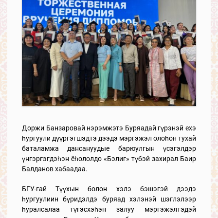
Доржи Банзаровай нэрэмжэтэ Буряадай гүрэнэй ехэ
һургуули дүүргэгшэдтэ дээдэ мэргэжэл олоһон тухай
баталамжа дансануудые барюулгын үсэгэлдэр
үнгэргэгдэһэн ёһололдо «Бэлиг» түбэй захирал Баир
Балданов хабаадаа.
БГУ-гай Түүхын болон хэлэ бэшэгэй дээдэ
һургуулиин бүридэлдэ буряад хэлэнэй шэглэлээр
һуралсалаа түгэсхэһэн залуу мэргэжэлтэдэй