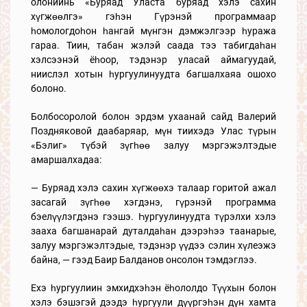
олониинь «Буряад Уласта буряад хэлэ сахин
хүгжөөлгэ» гэһэн Гүрэнэй программаар
һомологдоһон һангай мүнгэн дэмжэлгээр һуража
гараа. Тиин, табан жэлэй саада тээ табигдаһан
хэлсээнэй ёһоор, тэдэнэр уласай аймагуудай,
ниислэл хотын һургуулинуудта багшалхаяа ошохо
болоно.
Болбосоролой болон эрдэм ухаанай сайд Валерий
Поздняковой даабаряар, мүн тиихэдэ Улас түрын
«Бэлиг» түбэй зүгһөө залуу мэргэжэлтэдые
амаршалхадаа:
— Буряад хэлэ сахин хүгжөөхэ талаар горитой ажал
засагай зүгһөө хэгдэнэ, гүрэнэй программа
бэелүүлэгдэнэ гээшэ. Һургуулинуудта түрэлхи хэлэ
зааха багшанарай дуталдаһан дээрэһээ таанарые,
залуу мэргэжэлтэдые, тэдэнэр үүдээ сэлин хүлеэжэ
байна, — гээд Баир Балданов онсолон тэмдэглээ.
Ехэ һургуулиин эмхидхэһэн ёһололдо Түүхын болон
хэлэ бэшэгэй дээдэ һургуули дүүргэһэн дүн хамта