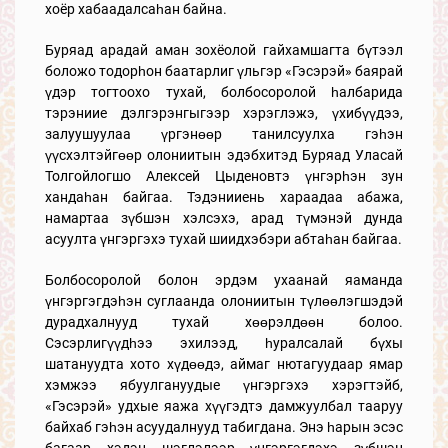
хоёр хабаадалсаһан байна.
Буряад арадай аман зохёолой гайхамшагта бүтээл
боложо тодорһон баатарлиг үльгэр «Гэсэрэй» баярай
үдэр тогтоохо тухай, болбосоролой һалбарида
тэрэниие дэлгэрэнгыгээр хэрэглэжэ, үхибүүдээ,
залуушуулаа үргэнөөр танилсуулха гэһэн
үүсхэлтэйгөөр олониитын эдэбхитэд Буряад Уласай
Толгойлогшо Алексей Цыденовтэ үнгэрһэн зун
хандаһан байгаа. Тэдэнииень хараадаа абажа,
намартаа зүбшэн хэлсэхэ, арад түмэнэй дунда
асуулта үнгэргэхэ тухай шиидхэбэри абтаһан байгаа.
Болбосоролой болон эрдэм ухаанай яаманда
үнгэргэгдэһэн суглаанда олониитын түлөөлэгшэдэй
дурадхалнууд тухай хөөрэлдөөн болоо.
Сэсэрлигүүдһээ эхилээд, һуралсалай бүхы
шатануудта хото хүдөөдэ, аймаг нютагуудаар ямар
хэмжээ ябуулгануудые үнгэргэхэ хэрэгтэйб,
«Гэсэрэй» удхые яажа хүүгэдтэ дамжуулбал тааруу
байхаб гэһэн асуудалнууд табигдана. Энэ һарын эсэс
багаар хэдэн шэглэлээр үнгэргэгдэхэ зүбшэн