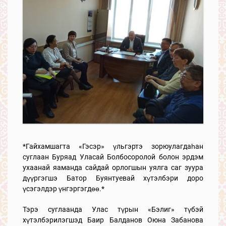
*Гайхамшагта «Гэсэр» үльгэртэ зорюулагдаһан
суглаан Буряад Уласай Болбосоролой болон эрдэм
ухаанай яаманда сайдай орлогшын уялга саг зуура
дүүргэгшэ Батор Буянтуевай хүтэлбэри доро
үсэгэлдэр үнгэргэгдөө.*
Тэрэ суглаанда Улас түрын «Бэлиг» түбэй
хүтэлбэрилэгшэд Баир Балданов Оюна Забанова