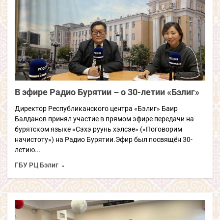
В эфире Радио Бурятии – о 30-летии «Бэлиг»
Директор Республиканского центра «Бэлиг» Баир
Балданов принял участие в прямом эфире передачи на
бурятском языке «Сэхэ руунь хэлсэе» («Поговорим
начистоту») на Радио Бурятии.Эфир был посвящён 30-
летию...
ГБУ РЦ Бэлиг