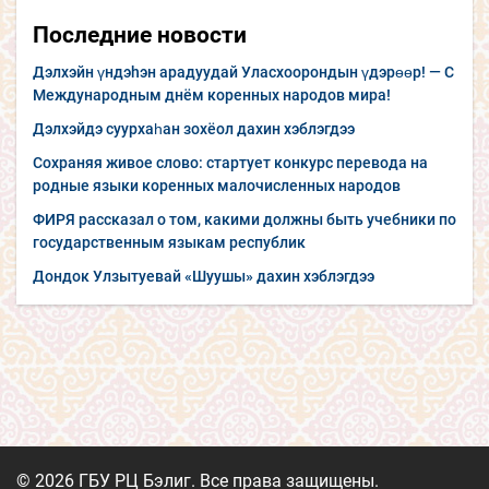
Последние новости
Дэлхэйн үндэhэн арадуудай Уласхоорондын үдэрөөр! — С
Международным днём коренных народов мира!
Дэлхэйдэ суурхаһан зохёол дахин хэблэгдээ
Сохраняя живое слово: стартует конкурс перевода на
родные языки коренных малочисленных народов
ФИРЯ рассказал о том, какими должны быть учебники по
государственным языкам республик
Дондок Улзытуевай «Шуушы» дахин хэблэгдээ
© 2026 ГБУ РЦ Бэлиг. Все права защищены.