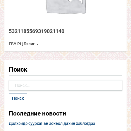
5321185569319021140
ГБУ РЦ Бэлиг
Поиск
Найти:
Последние новости
Дэлхэйдэ суурхаһан зохёол дахин хэблэгдээ