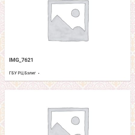
IMG_7621
ГБУ РЦ Бэлиг