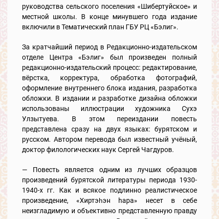
руководства сельского поселения «Шибертуйское» и
местной школы. В конце минувшего года издание
включили в Тематический план ГБУ РЦ «Бэлиг».
За кратчайший период в Редакционно-издательском
отделе Центра «Бэлиг» был произведен полный
редакционно-издательский процесс: редактирование,
вёрстка, корректура, обработка фотографий,
оформление внутреннего блока издания, разработка
обложки. В издании и разработке дизайна обложки
использованы иллюстрации художника Сухэ
Улзытуева. В этом переиздании повесть
представлена сразу на двух языках: бурятском и
русском. Автором перевода был известный учёный,
доктор филологических наук Сергей Чагдуров.
— Повесть является одним из лучших образцов
произведений бурятской литературы периода 1930-
1940-х гг. Как и всякое подлинно реалистическое
произведение, «Хиртэһэн hapa» несет в себе
неизгладимую и объективно представленную правду