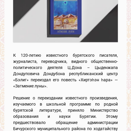
К 120-летию известного бурятского писателя,
журналиста, переводчика, видного общественно-
политического деятеля Ц.Дона – Цыденжапа
Дондуповича Дондубона республиканский центр
«Бэлиг» переиздал его повесть «Хиртэһэн һара» —
«Затмение луны».
Решение о переиздании известного произведения,
изучаемого в школьной программе по родной
бурятской литературе, приняло Министерство
образования и науки Бурятии. Этому
предшествовало обращение администрации
Бичурского муниципального района по ходатайству