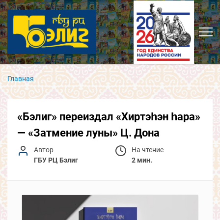
Главная
«Бэлиг» переиздал «Хиртэһэн һара»
— «Затмение луны» Ц. Дона
Автор
На чтение
ГБУ РЦ Бэлиг
2 мин.